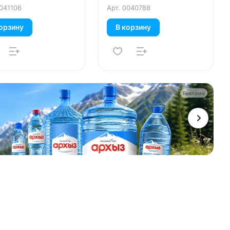
041106
Арт.
0040788
орзину
В корзину
Реклама