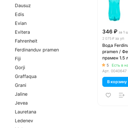
Dausuz
Edis
Evian
346 ₽
Evitera
за 1 
за уп
2 075 ₽
Fahrenheit
Вода Ferdi
Ferdinanduv pramen
pramen / Ф
прамен 1.5 л
Fiji
пэт, 6 шт. в 
5
Есть в н
Gorji
Арт.
0040647
Graffaqua
В корзину
Grani
Jaline
Jevea
Lauretana
Ledenev