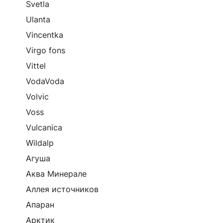
Svetla
Ulanta
Vincentka
Virgo fons
Vittel
VodaVoda
Volvic
Voss
Vulcanica
Wildalp
Агуша
Аква Минерале
Аллея источников
Апаран
Арктик