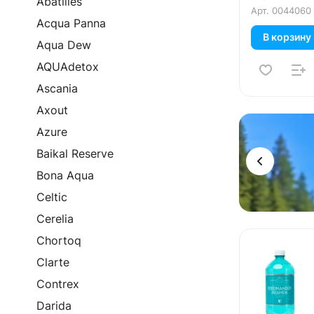
Abatilles
Арт.
0044060
Acqua Panna
В корзину
Aqua Dew
AQUAdetox
Ascania
Axout
Реклама
Azure
Baikal Reserve
Bona Aqua
Celtic
Cerelia
Chortoq
Clarte
Contrex
Darida