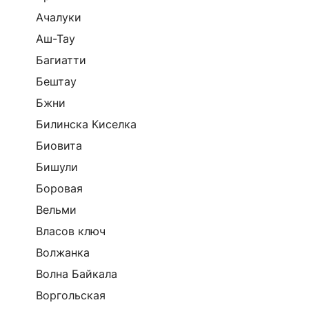
Ачалуки
Аш-Тау
Багиатти
Бештау
Бжни
Билинска Киселка
Биовита
Бишули
Боровая
Вельми
Власов ключ
Волжанка
Волна Байкала
Воргольская