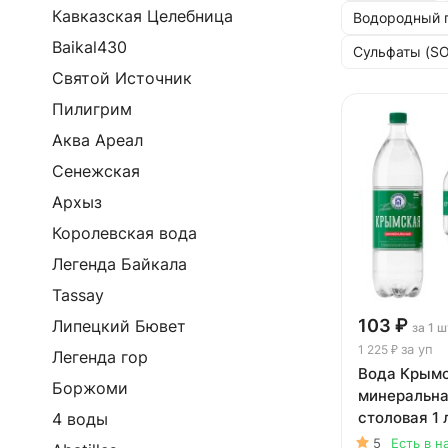
Кавказская Целебница
Водородный п
Baikal430
Сульфаты (SO
Святой Источник
Пилигрим
Аква Ареал
Сенежская
Архыз
Королевская вода
Легенда Байкала
Tassay
103 ₽
Липецкий Бювет
за 1 ш
за уп
1 225 ₽
Легенда гор
Вода Крым
Боржоми
минеральна
столовая 1 л
4 воды
12 шт. в уп.
5
Есть в н