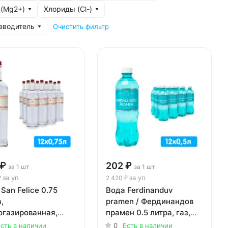
 (Mg2+)
Хлориды (Cl-)
зводитель
Очистить фильтр
 ₽
202 ₽
за 1 шт
за 1 шт
за уп
за уп
₽
2 420 ₽
San Felice 0.75
Вода Ferdinanduv
,
pramen / Фердинандов
огазированная,
прамен 0.5 литра, газ,
о, 12 шт. в уп.
пэт, 12 шт. в уп.
сть в наличии
0
Есть в наличии