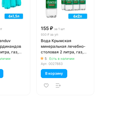
155 ₽
шт
за 1 шт
за уп
930 ₽
nanduv
Вода Крымская
ердинандов
минеральная лечебно-
итра, газ,
столовая 2 литра, газ,
уп.
пэт, 6 шт. в уп.
аличии
5
Есть в наличии
Арт.
0027883
В корзину