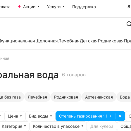
8
плата
Акции
Услуги
Поддержка
Функциональная
Щелочная
Лечебная
Детская
Родниковая
Пр
анная
ральная вода
6 товаров
а без газа
Лечебная
Родниковая
Артезианская
Вода 
Цена
Вид воды
Степень газирования
: 1
Категория
Количество в упаковке
Обща
Для кулера