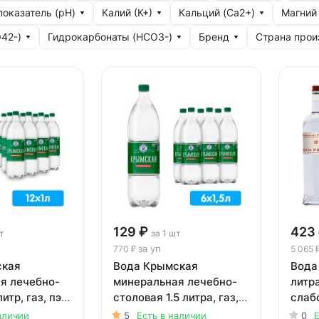
оказатель (рН)
Калий (К+)
Кальций (Ca2+)
Магний
42-)
Гидрокарбонаты (HCO3-)
Бренд
Страна прои
129 ₽
423
т
за 1 шт
за уп
770 ₽
5 065 
ская
Вода Крымская
Вода 
я лечебно-
минеральная лечебно-
литра
итр, газ, пэт,
столовая 1.5 литра, газ,
слаб
пэт, 6 шт. в уп.
стекл
аличии
5
Есть в наличии
0
Е