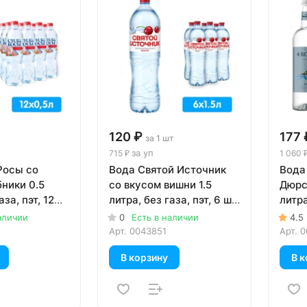
120 ₽
177 
за 1 шт
за уп
715 ₽
1 060 
Росы со
Вода Святой Источник
Вода
ники 0.5
со вкусом вишни 1.5
Дюрс
аза, пэт, 12
литра, без газа, пэт, 6 шт.
литра
в уп.
в уп.
аличии
0
Есть в наличии
4.5
Арт.
0043851
Арт.
0
В корзину
В к