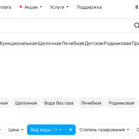
8
плата
Акции
Услуги
Поддержка
Функциональная
Щелочная
Лечебная
Детская
Родниковая
Пр
ная
Щелочная
Вода без газа
Лечебная
Родниковая
Цена
Вид воды
: 1
Степень газирования