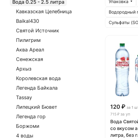
Упаковка
Вода 0.25 - 2.5 литра
Кавказская Целебница
Водородный п
Baikal430
Сульфаты (SO
Святой Источник
Пилигрим
Аква Ареал
Сенежская
Архыз
Королевская вода
Легенда Байкала
Tassay
120 ₽
Липецкий Бювет
за 1 ш
за уп
715 ₽
Легенда гор
Вода Свято
Боржоми
со вкусом а
литра, без г
4 воды