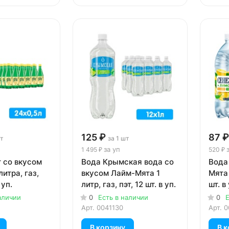
125 ₽
87 ₽
шт
за 1 шт
за уп
1 495 ₽
520 ₽
r со вкусом
Вода Крымская вода со
Вода
литра, газ,
вкусом Лайм-Мята 1
Мята 
 уп.
литр, газ, пэт, 12 шт. в уп.
шт. в 
аличии
0
Есть в наличии
0
Е
Арт.
0041130
Арт.
0
В корзину
В к