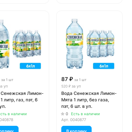
87 ₽
за 1 шт
за 1 шт
за уп
за уп
520 ₽
 Сенежская Лимон-
Вода Сенежская Лимон-
1 литр, газ, пэт, 6
Мята 1 литр, без газа,
уп.
пэт, 6 шт. в уп.
сть в наличии
0
Есть в наличии
040878
Арт.
0040877
орзину
В корзину