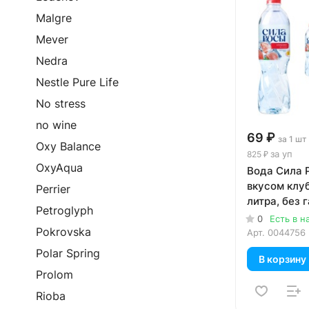
Malgre
Mever
Nedra
Nestle Pure Life
No stress
no wine
69 ₽
за 1 шт
Oxy Balance
за уп
825 ₽
OxyAqua
Вода Сила 
вкусом клуб
Perrier
литра, без г
Petroglyph
шт. в уп.
0
Есть в н
Pokrovska
Арт.
0044756
Polar Spring
В корзину
Prolom
Rioba