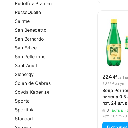
Rudolfuv Pramen
RusseQuelle
Sairme
San Benedetto
San Bernardo
San Felice
San Pellegrino
Sant Aniol
Sienergy
224 ₽
за 1 
Solan de Cabras
за уп
5 355 ₽
Вода Perrie
Sovda Карелия
лимона 0.5 
Sporta
пэт, 24 шт. в
Sportinia
0
Есть в н
Арт.
0042523
Standart
В корзину
Surgiva