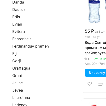
Darida
Dausuz
Edis
Evian
55 ₽
Evitera
за 1 шт
за уп
660 ₽
Fahrenheit
Вода Свято
Ferdinanduv pramen
ароматом м
грейпфрута 
Fiji
газ, пэт, 12 
0
Есть в н
Gorji
Арт.
0044794
Graffaqua
В корзину
Grani
Jaline
Jevea
Lauretana
Ledenev