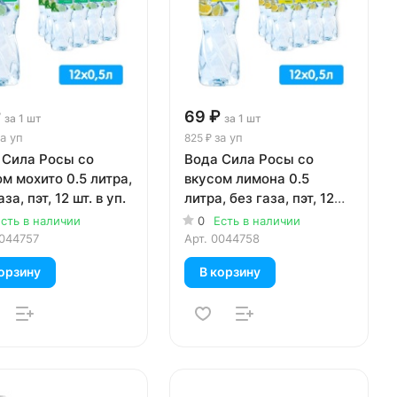
₽
69 ₽
за 1 шт
за 1 шт
а уп
за уп
825 ₽
 Сила Росы со
Вода Сила Росы со
м мохито 0.5 литра,
вкусом лимона 0.5
за, пэт, 12 шт. в уп.
литра, без газа, пэт, 12
шт. в уп.
сть в наличии
0
Есть в наличии
044757
Арт.
0044758
орзину
В корзину