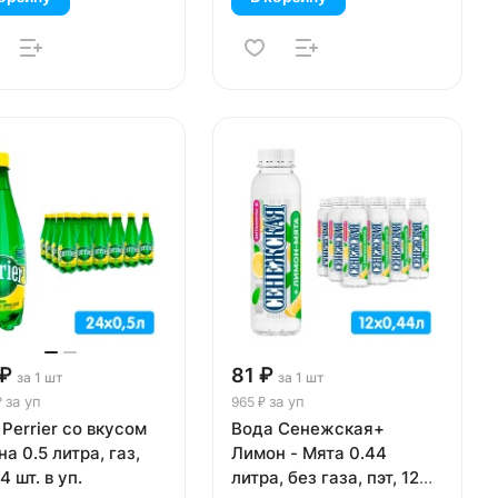
 ₽
81 ₽
за 1 шт
за 1 шт
за уп
за уп
₽
965 ₽
Perrier со вкусом
Вода Сенежская+
а 0.5 литра, газ,
Лимон - Мята 0.44
4 шт. в уп.
литра, без газа, пэт, 12