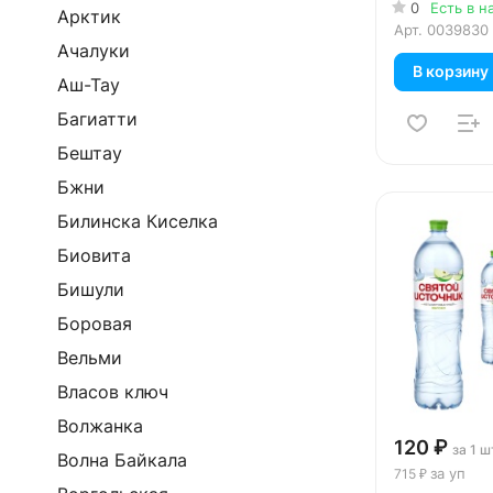
витаминами 
0
Есть в н
Арктик
без газа, пэт
Арт.
0039830
Ачалуки
В корзину
Аш-Тау
Багиатти
Бештау
Бжни
Билинска Киселка
Биовита
Бишули
Боровая
Вельми
Власов ключ
Волжанка
120 ₽
за 1 ш
Волна Байкала
за уп
715 ₽