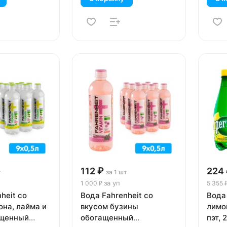
112 ₽
224
т
за 1 шт
за уп
1 000 ₽
5 355 
heit со
Вода Fahrenheit со
Вода 
она, лайма и
вкусом бузины
лимон
ащенный
обогащенный
пэт, 2