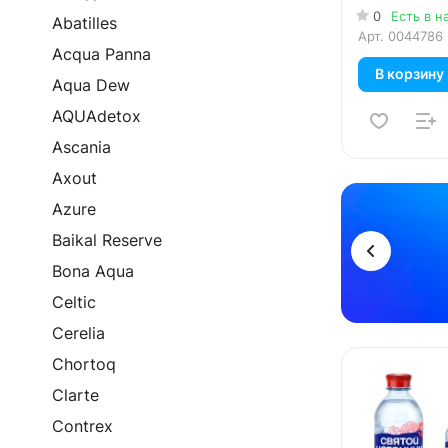
в уп.
0
Есть в н
Abatilles
Арт.
0044786
Acqua Panna
В корзину
Aqua Dew
AQUAdetox
Ascania
Axout
Реклама
Azure
Baikal Reserve
Bona Aqua
Celtic
Cerelia
Chortoq
Clarte
Contrex