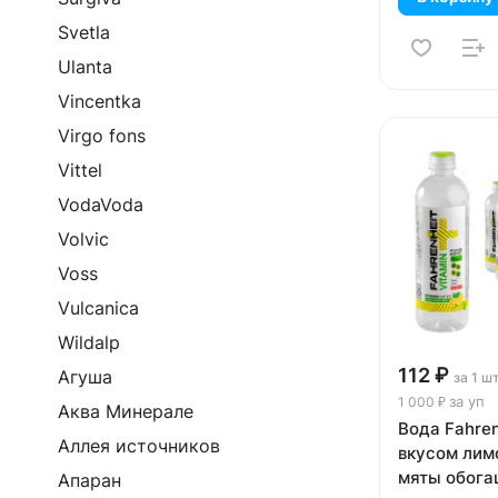
Svetla
Ulanta
Vincentka
Virgo fons
Vittel
VodaVoda
Volvic
Voss
Vulcanica
Wildalp
112 ₽
Агуша
за 1 ш
за уп
1 000 ₽
Аква Минерале
Вода Fahren
Аллея источников
вкусом лим
мяты обог
Апаран