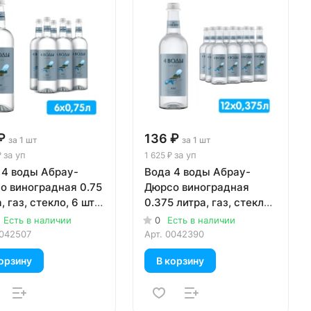
₽
136 ₽
за 1 шт
за 1 шт
за уп
за уп
₽
1 625 ₽
 4 воды Абрау-
Вода 4 воды Абрау-
о виноградная 0.75
Дюрсо виноградная
, газ, стекло, 6 шт.
0.375 литра, газ, стекло,
12 шт. в уп.
Есть в наличии
0
Есть в наличии
042507
Арт.
0042390
орзину
В корзину