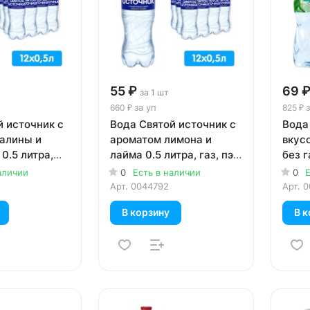
55 ₽
69 
за 1 шт
за уп
з
660 ₽
825 ₽
й источник с
Вода Святой источник с
Вода
алины и
ароматом лимона и
вкусо
0.5 литра,
лайма 0.5 литра, газ, пэт,
без га
шт. в уп.
12 шт. в уп.
аличии
0
Есть в наличии
0
Е
Арт.
0044792
Арт.
0
В корзину
В к