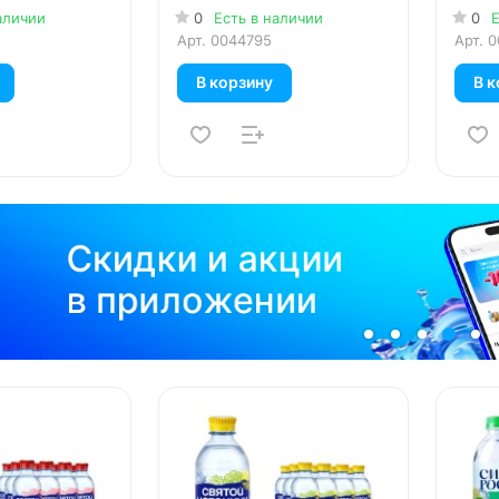
газ, пэт, 6 шт. в уп.
6 шт. 
аличии
0
Есть в наличии
0
Е
Арт.
0044795
Арт.
0
В корзину
В к