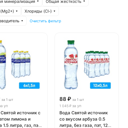
я минерализация
Общая жесткость
 (Mg2+)
Хлориды (Cl-)
зводитель
Очистить фильтр
₽
88 ₽
за 1 шт
за 1 шт
за уп
за уп
1 045 ₽
 Святой источник с
Вода Святой источник
атом лимона и
со вкусом арбуза 0.5
 1.5 литра, газ, пэт,
литра, без газа, пэт, 12