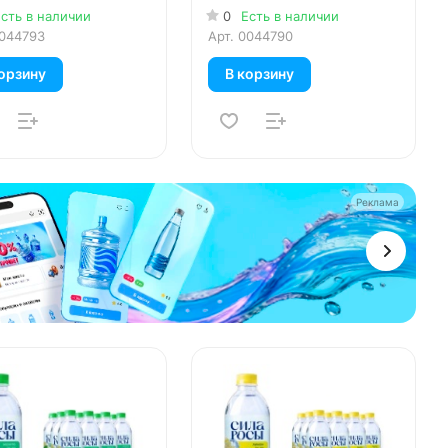
в уп.
шт. в уп.
сть в наличии
0
Есть в наличии
044793
Арт.
0044790
орзину
В корзину
Реклама