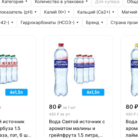
Категория
Количество в упаковке
Обща
Для кулера
оказатель (рН)
Калий (К+)
Кальций (Ca2+)
Магний
42-)
Гидрокарбонаты (HCO3-)
Бренд
Страна прои
80 ₽
80 
т
за 1 шт
за уп
480 ₽
480 ₽
й источник
Вода Святой источник с
Вода
рбуза 1.5
ароматом малины и
аром
аза, пэт, 6 шт.
грейпфрута 1.5 литра,
лайма