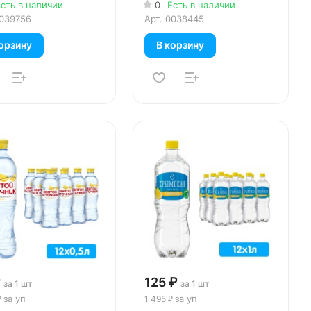
шт. в уп.
сть в наличии
0
Есть в наличии
039756
Арт.
0038445
орзину
В корзину
₽
125 ₽
за 1 шт
за 1 шт
за уп
за уп
₽
1 495 ₽