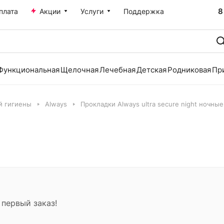
8
плата
Акции
Услуги
Поддержка
Функциональная
Щелочная
Лечебная
Детская
Родниковая
Пр
й гигиены
Always
Прокладки Always ultra secure night ночные
 первый заказ!