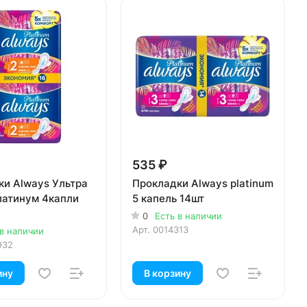
535 ₽
ки Always Ультра
Прокладки Always platinum
атинум 4капли
5 капель 14шт
0
Есть в наличии
Арт.
0014313
 в наличии
932
ину
В корзину