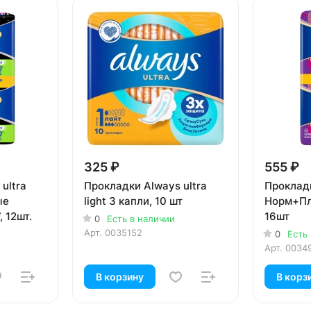
325 ₽
555 ₽
ultra
Прокладки Always ultra
Проклад
light 3 капли, 10 шт
Норм+Пл
, 12шт.
16шт
0
Есть в наличии
Арт.
0035152
0
Есть
Арт.
0034
В корзину
В корз