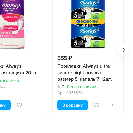
555 ₽
ки Always
Прокладки Always ultra
ная защита 20 шт
secure night ночные
размер 5, капель 7, 12шт.
 в наличии
466
0
Есть в наличии
Арт.
0026573
ину
В корзину