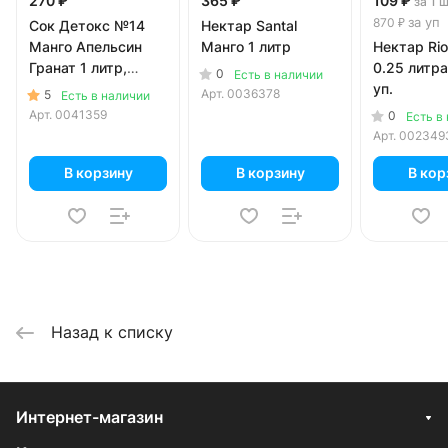
270 ₽
365 ₽
109 ₽
за 1 
за уп
870 ₽
Сок Детокс №14
Нектар Santal
Манго Апельсин
Манго 1 литр
Нектар Ri
Гранат 1 литр,
0.25 литра
0
Есть в наличии
стекло
уп.
Арт.
0036378
5
Есть в наличии
Арт.
0041359
0
Есть в
Арт.
002349
В корзину
В корзину
В кор
Назад к списку
Интернет-магазин