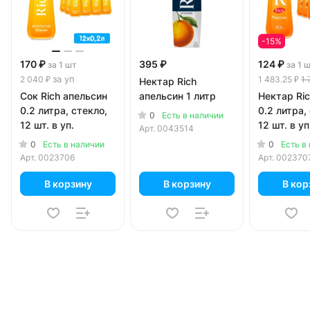
-15%
170 ₽
395 ₽
124 ₽
за 1 шт
за 1 
за уп
2 040 ₽
1 483.25 ₽
1 
Нектар Rich
Сок Rich апельсин
апельсин 1 литр
Нектар Ri
0.2 литра, стекло,
0.2 литра,
0
Есть в наличии
12 шт. в уп.
12 шт. в уп
Арт.
0043514
0
0
Есть в наличии
Есть в
Арт.
0023706
Арт.
002370
В корзину
В корзину
В кор