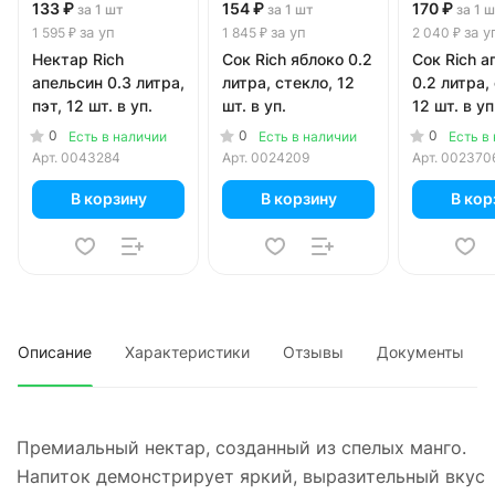
133 ₽
154 ₽
170 ₽
за 1 шт
за 1 шт
за 1 
за уп
за уп
за у
1 595 ₽
1 845 ₽
2 040 ₽
Нектар Rich
Сок Rich яблоко 0.2
Сок Rich а
апельсин 0.3 литра,
литра, стекло, 12
0.2 литра,
пэт, 12 шт. в уп.
шт. в уп.
12 шт. в уп
0
0
0
Есть в наличии
Есть в наличии
Есть в
Арт.
0043284
Арт.
0024209
Арт.
002370
В корзину
В корзину
В кор
Описание
Характеристики
Отзывы
Документы
Премиальный нектар, созданный из спелых манго.
Напиток демонстрирует яркий, выразительный вкус