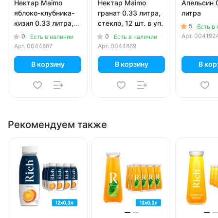
Нектар Maimo
Нектар Maimo
Апельсин 
яблоко-клубника-
гранат 0.33 литра,
литра
кизил 0.33 литра,
стекло, 12 шт. в уп.
5
Есть в
стекло, 12 шт. в уп.
Арт.
004192
0
0
Есть в наличии
Есть в наличии
Арт.
0044887
Арт.
0044889
В корзину
В корзину
В кор
Рекомендуем также