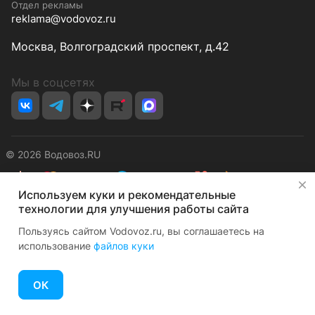
Отдел рекламы
reklama@vodovoz.ru
Москва, Волгоградский проспект, д.42
Мы в соцсетях
© 2026 Водовоз.RU
✕
Используем куки и рекомендательные
Конфиденциальность
Оферта
технологии для улучшения работы сайта
Пользуясь сайтом Vodovoz.ru, вы соглашаетесь на
использование
файлов куки
ОК
Главная
Каталог
Корзина
Избранные
Кабинет
Сравнение