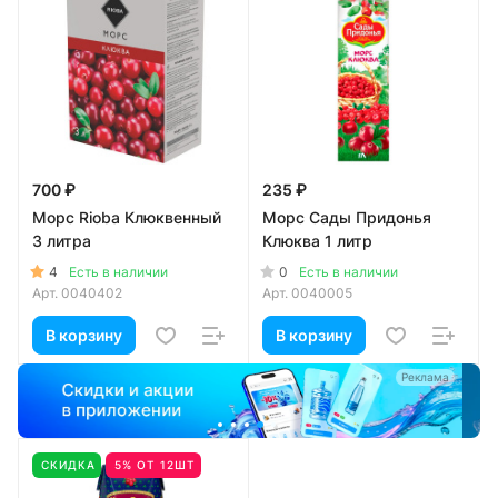
700 ₽
235 ₽
Морс Rioba Клюквенный
Морс Сады Придонья
3 литра
Клюква 1 литр
4
0
Есть в наличии
Есть в наличии
Арт.
0040402
Арт.
0040005
В корзину
В корзину
ма
Реклама
СКИДКА
5% ОТ 12ШТ