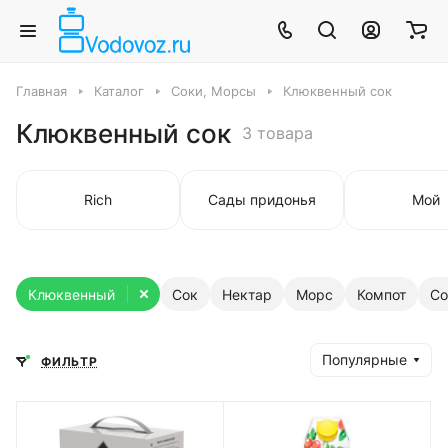
Главная
Каталог
Соки, Морсы
Клюквенный сок
Клюквенный сок
3 товара
Rich
Сады придонья
Мой
Клюквенный
Сок
Нектар
Морс
Компот
Со
Популярные
ФИЛЬТР