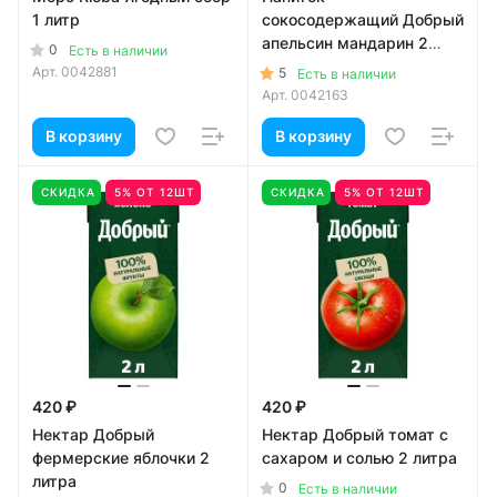
1 литр
сокосодержащий Добрый
апельсин мандарин 2
0
Есть в наличии
литра
Арт.
0042881
5
Есть в наличии
Арт.
0042163
В корзину
В корзину
СКИДКА
5% ОТ 12ШТ
СКИДКА
5% ОТ 12ШТ
420 ₽
420 ₽
Нектар Добрый
Нектар Добрый томат с
фермерские яблочки 2
сахаром и солью 2 литра
литра
0
Есть в наличии