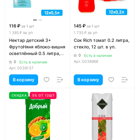
116 ₽
145 ₽
за 1 шт
за 1 шт
за уп
за уп
1 385 ₽
1 735 ₽
Нектар детский 3+
Сок Rich томат 0.2 литра,
ФрутоНяня яблоко-вишня
стекло, 12 шт. в уп.
осветлённый 0.5 литра,
0
Есть в наличии
12 шт. в уп.
Арт.
0038968
0
Есть в наличии
Арт.
0039137
В корзину
В корзину
СКИДКА
5% ОТ 12ШТ