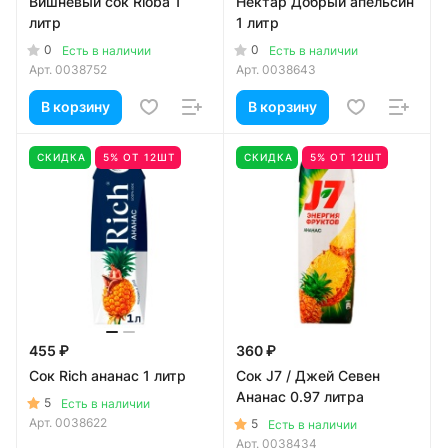
Вишневый сок Rioba 1
Нектар Добрый апельсин
литр
1 литр
0
0
Есть в наличии
Есть в наличии
Арт.
0038752
Арт.
0038643
В корзину
В корзину
СКИДКА
5% ОТ 12ШТ
СКИДКА
5% ОТ 12ШТ
455 ₽
360 ₽
Сок Rich ананас 1 литр
Сок J7 / Джей Севен
Ананас 0.97 литра
5
Есть в наличии
Арт.
0038622
5
Есть в наличии
Арт.
0038434