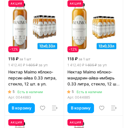
АКЦИЯ
АКЦИЯ
-12%
-12%
118 ₽
118 ₽
за 1 шт
за 1 шт
за уп
за уп
1 412.40 ₽
1 605 ₽
1 412.40 ₽
1 605 ₽
Нектар Maimo яблоко-
Нектар Maimo яблоко-
персик-айва 0.33 литра,
мандарин-айва-имбирь
стекло, 12 шт. в уп.
0.33 литра, стекло, 12 шт.
в уп.
5
5
Есть в наличии
Есть в наличии
Арт.
0044883
Арт.
0044885
В корзину
В корзину
АКЦИЯ
АКЦИЯ