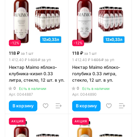
-12%
-12%
118 ₽
118 ₽
за 1 шт
за 1 шт
за уп
за уп
1 412.40 ₽
1 605 ₽
1 412.40 ₽
1 605 ₽
Нектар Maimo яблоко-
Нектар Maimo яблоко-
клубника-кизил 0.33
голубика 0.33 литра,
литра, стекло, 12 шт. в уп.
стекло, 12 шт. в уп.
0
0
Есть в наличии
Есть в наличии
Арт.
0044887
Арт.
0044890
В корзину
В корзину
АКЦИЯ
АКЦИЯ