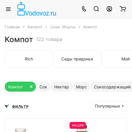
Главная
Каталог
Соки, Морсы
Компот
Компот
122 товара
Rich
Сады придонья
Мой
Компот
Сок
Нектар
Морс
Сокосодержащий 
Популярные
ФИЛЬТР
АКЦИЯ