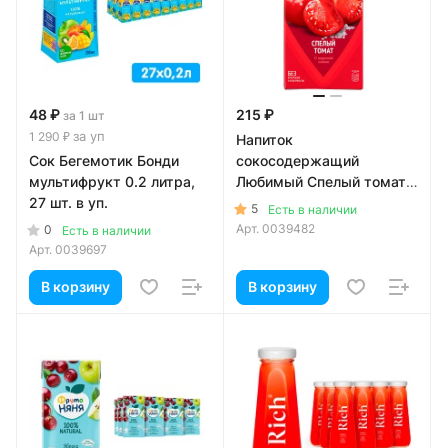
48 ₽
215 ₽
за 1 шт
за уп
1 290 ₽
Напиток
Сок Бегемотик Бонди
сокосодержащий
мультифрукт 0.2 литра,
Любимый Спелый томат
27 шт. в уп.
0.95 литра
5
Есть в наличии
Арт.
0039482
0
Есть в наличии
Арт.
0039697
В корзину
В корзину