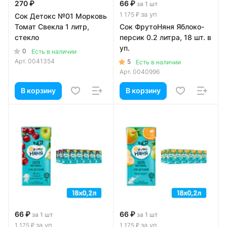
270 ₽
66 ₽
за 1 шт
за уп
1 175 ₽
Сок Детокс №01 Морковь
Томат Свекла 1 литр,
Сок ФрутоНяня Яблоко-
стекло
персик 0.2 литра, 18 шт. в
уп.
0
Есть в наличии
Арт.
0041354
5
Есть в наличии
Арт.
0040996
В корзину
В корзину
66 ₽
66 ₽
за 1 шт
за 1 шт
за уп
за уп
1 175 ₽
1 175 ₽