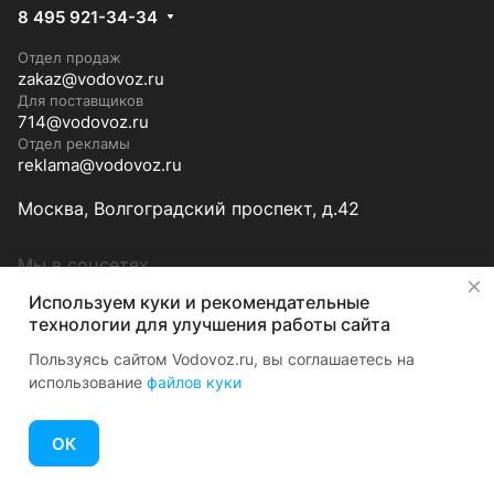
8 495 921-34-34
Отдел продаж
zakaz@vodovoz.ru
Для поставщиков
714@vodovoz.ru
Отдел рекламы
reklama@vodovoz.ru
Москва, Волгоградский проспект, д.42
Мы в соцсетях
✕
Используем куки и рекомендательные
технологии для улучшения работы сайта
Пользуясь сайтом Vodovoz.ru, вы соглашаетесь на
© 2026 Водовоз.RU
использование
файлов куки
ОК
Конфиденциальность
Оферта
Главная
Каталог
Корзина
Избранные
Кабинет
Сравнение