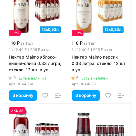
-12%
-12%
118 ₽
118 ₽
за 1 шт
за 1 шт
за уп
за уп
1 412.40 ₽
1 605 ₽
1 412.40 ₽
1 605 ₽
Нектар Maimo яблоко-
Нектар Maimo персик
вишня-слива 0.33 литра,
0.33 литра, стекло, 12 шт.
стекло, 12 шт. в уп.
в уп.
0
5
Есть в наличии
Есть в наличии
Арт.
0044884
Арт.
0044888
В корзину
В корзину
АКЦИЯ