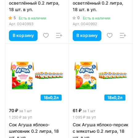
осветлённый 0.2 литра,
осветлённый 0.2 литра,
18 шт. в уп.
18 шт. в уп.
5
0
Есть в наличии
Есть в наличии
Арт.
0040993
Арт.
0040992
В корзину
В корзину
70 ₽
61 ₽
за 1 шт
за 1 шт
за уп
за уп
1 250 ₽
1 095 ₽
Сок Агуша яблоко-
Сок Агуша яблоко-персик
шиповник 0.2 литра, 18
с мякотью 0.2 литра, 18
шт. в уп.
шт. в уп.