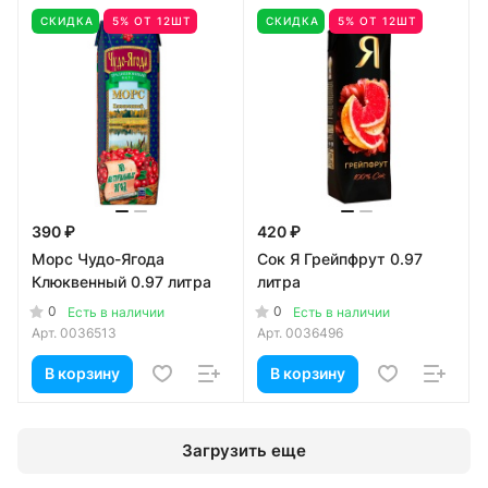
СКИДКА
5% ОТ 12ШТ
СКИДКА
5% ОТ 12ШТ
390 ₽
420 ₽
Морс Чудо-Ягода
Сок Я Грейпфрут 0.97
Клюквенный 0.97 литра
литра
0
0
Есть в наличии
Есть в наличии
Арт.
0036513
Арт.
0036496
В корзину
В корзину
Загрузить еще