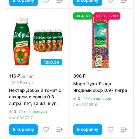
В корзину
В корзину
СКИДКА
5% ОТ 12ШТ
116 ₽
390 ₽
за 1 шт
за уп
1 390 ₽
Морс Чудо-Ягода
Нектар Добрый томат с
Ягодный сбор 0.97 литра
сахаром и солью 0.3
0
Есть в наличии
литра, пэт, 12 шт. в уп.
Арт.
0036516
0
Есть в наличии
Арт.
0037717
В корзину
В корзину