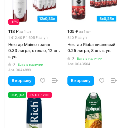
-12%
118 ₽
105 ₽
за 1 шт
за 1 шт
за уп
за уп
1 412.40 ₽
1 605 ₽
840 ₽
Нектар Maimo гранат
Нектар Rioba вишневый
0.33 литра, стекло, 12 шт.
0.25 литра, 8 шт. в уп.
в уп.
0
Есть в наличии
Арт.
0043564
0
Есть в наличии
Арт.
0044889
В корзину
В корзину
СКИДКА
5% ОТ 12ШТ