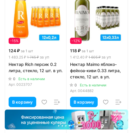
-15%
-12%
124 ₽
118 ₽
за 1 шт
за 1 шт
за уп
за уп
1 483.25 ₽
1 745 ₽
1 412.40 ₽
1 605 ₽
Нектар Rich персик 0.2
Нектар Maimo яблоко-
литра, стекло, 12 шт. в уп.
фейхоа-киви 0.33 литра,
стекло, 12 шт. в уп.
0
Есть в наличии
Арт.
0023707
0
Есть в наличии
Арт.
0044882
В корзину
В корзину
а
Реклама