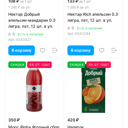
108 ₽
133 ₽
за 1 шт
за 1 шт
за уп
за уп
1 290 ₽
1 595 ₽
Нектар Добрый
Нектар Rich апельсин 0.3
апельсин-мандарин 0.3
литра, пэт, 12 шт. в уп.
литра, пэт, 12 шт. в уп.
0
Есть в наличии
Арт.
0043284
0
Есть в наличии
Арт.
0043427
В корзину
В корзину
СКИДКА
5% ОТ 12ШТ
СКИДКА
5% ОТ 12ШТ
350 ₽
420 ₽
Морс Rioba Ягодный сбор
Напиток