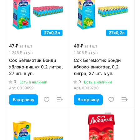
47 ₽
49 ₽
за 1 шт
за 1 шт
за уп
за уп
1 245 ₽
1 305 ₽
Сок Бегемотик Бонди
Сок Бегемотик Бонди
яблоко-вишня 0.2 литра,
яблоко-виноград 0.2
27 шт. в уп.
литра, 27 шт. в уп.
0
0
Есть в наличии
Есть в наличии
Арт.
0039699
Арт.
0039700
В корзину
В корзину