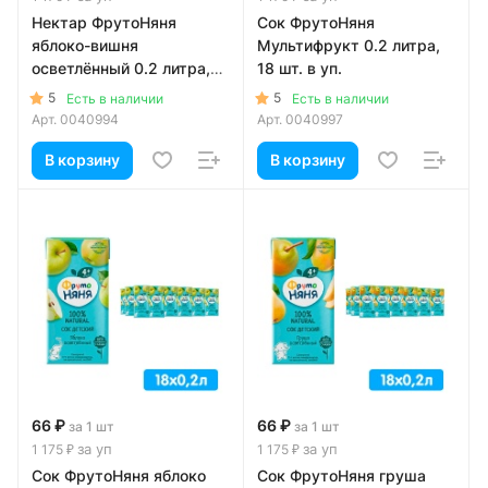
Нектар ФрутоНяня
Сок ФрутоНяня
яблоко-вишня
Мультифрукт 0.2 литра,
осветлённый 0.2 литра,
18 шт. в уп.
18 шт. в уп.
5
5
Есть в наличии
Есть в наличии
Арт.
0040994
Арт.
0040997
В корзину
В корзину
66 ₽
66 ₽
за 1 шт
за 1 шт
за уп
за уп
1 175 ₽
1 175 ₽
Сок ФрутоНяня яблоко
Сок ФрутоНяня груша