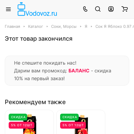
Главная
Каталог
Соки, Морсы
Я
Сок Я Яблоко 0.97 
Этот товар закончился
Не спешите покидать нас!
Дарим вам промокод:
БАЛАНС
- скидка
10% на первый заказ!
Рекомендуем также
СКИДКА
СКИДКА
5% ОТ 12ШТ
5% ОТ 12ШТ