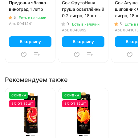
Придонья яблоко-
Сок ФрутоНяня
Сок Агуша
виноград 1 литр
груша осветлённый
шиповник 
0.2 литра, 18 шт. в
литра, 18 ш
5
Есть в наличии
уп.
Арт.
0041441
0
5
Есть в наличии
Есть в
Арт.
0040992
Арт.
004101
В корзину
В корзину
В кор
Рекомендуем также
СКИДКА
СКИДКА
5% ОТ 12ШТ
5% ОТ 12ШТ