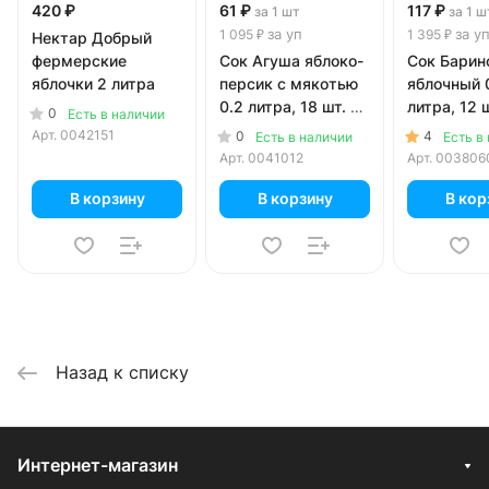
420 ₽
61 ₽
117 ₽
за 1 шт
за 1 ш
за уп
за у
1 095 ₽
1 395 ₽
Нектар Добрый
фермерские
Сок Агуша яблоко-
Сок Барин
яблочки 2 литра
персик с мякотью
яблочный 
0.2 литра, 18 шт. в
литра, 12 ш
0
Есть в наличии
уп.
Арт.
0042151
0
4
Есть в наличии
Есть в
Арт.
0041012
Арт.
003806
В корзину
В корзину
В кор
Назад к списку
Интернет-магазин