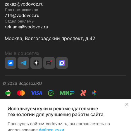
zakaz@vodovoz.ru
Для поставщиков
714@vodovoz.ru
Отдел рекламы
reklama@vodovoz.ru
Москва, Волгоградский проспект, д.42
Мы в соцсетях
© 2026 Водовоз.RU
Конфиденциальность
Оферта
✕
Используем куки и рекомендательные
технологии для улучшения работы сайта
Пользуясь сайтом Vodovoz.ru, вы соглашаетесь на
использование
файлов куки