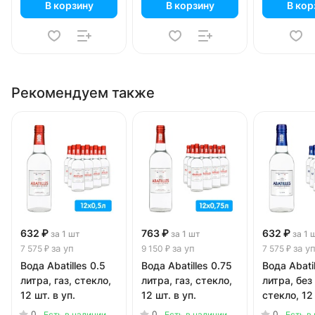
В корзину
В корзину
В кор
Рекомендуем также
632 ₽
763 ₽
632 ₽
за 1 шт
за 1 шт
за 1 
за уп
за уп
за у
7 575 ₽
9 150 ₽
7 575 ₽
Вода Abatilles 0.5
Вода Abatilles 0.75
Вода Abatil
литра, газ, стекло,
литра, газ, стекло,
литра, без 
12 шт. в уп.
12 шт. в уп.
стекло, 12 
0
0
0
Есть в наличии
Есть в наличии
Есть в