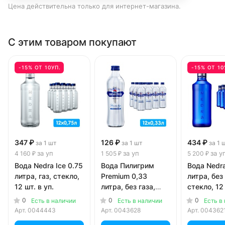
Цена действительна только для интернет-магазина.
С этим товаром покупают
-15% ОТ 10УП.
-15% ОТ 10
347 ₽
126 ₽
434 ₽
за 1 шт
за 1 шт
за 1 
за уп
за уп
за у
4 160 ₽
1 505 ₽
5 200 ₽
Вода Nedra Ice 0.75
Вода Пилигрим
Вода Nedra
литра, газ, стекло,
Premium 0,33
литра, без 
12 шт. в уп.
литра, без газа,
стекло, 12 
стекло, 12 шт. в уп.
0
0
0
Есть в наличии
Есть в наличии
Есть в
Арт.
0044443
Арт.
0043628
Арт.
004362