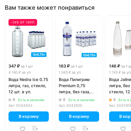
Вам также может понравиться
-15% ОТ 10УП.
347 ₽
163 ₽
146 ₽
за 1 шт
за 1 шт
за 1 
за уп
за уп
за уп
4 160 ₽
1 945 ₽
1 745 ₽
Вода Nedra Ice 0.75
Вода Пилигрим
Вода Jalin
литра, газ, стекло,
Premium 0,75
литра, без 
12 шт. в уп.
литра, без газа,
стекло, 12 
стекло, 12 шт. в уп.
0
0
5
Есть в наличии
Есть в наличии
Есть в
Арт.
0044443
Арт.
0043629
Арт.
004190
В корзину
В корзину
В кор