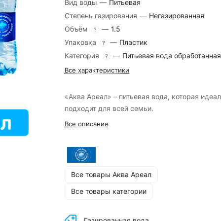
Вид воды
—
Питьевая
Степень газирования
—
Негазированная
Объём
—
1.5
?
Упаковка
—
Пластик
?
Категория
—
Питьевая вода обработанная
?
Все характеристики
«Аква Ареал» – питьевая вода, которая идеа
подходит для всей семьи.
Все описание
Все товары Аква Ареал
Все товары категории
Газированная вода