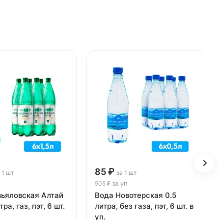
85 ₽
 1 шт
за 1 шт
за уп
505 ₽
вьяловская Алтай
Вода Новотерская 0.5
а, газ, пэт, 6 шт.
литра, без газа, пэт, 6 шт. в
уп.