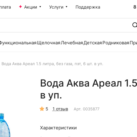
8
плата
Акции
Услуги
Поддержка
Функциональная
Щелочная
Лечебная
Детская
Родниковая
Пр
Вода Аква Ареал 1.5 литра, без газа, пэт, 6 шт. в уп.
Вода Аква Ареал 1.5 
в уп.
5
1 отзыв
Арт.
0035877
Характеристики