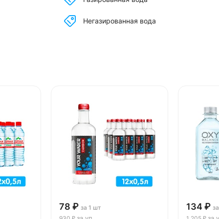
Негазированная вода
78 ₽
134 ₽
за 1 шт
за
за уп
за 
930 ₽
1 205 ₽