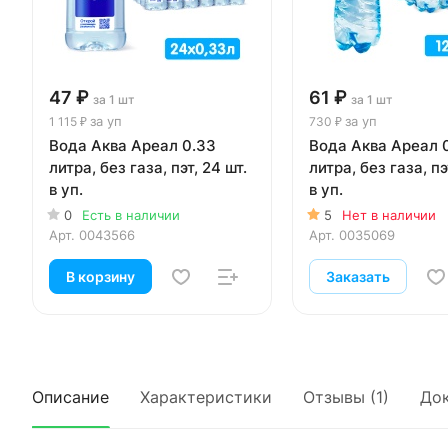
47 ₽
61 ₽
за 1 шт
за 1 шт
за уп
за уп
1 115 ₽
730 ₽
Вода Аква Ареал 0.33
Вода Аква Ареал 
литра, без газа, пэт, 24 шт.
литра, без газа, пэ
в уп.
в уп.
0
Есть в наличии
5
Нет в наличии
Арт.
0043566
Арт.
0035069
В корзину
Заказать
Описание
Характеристики
Отзывы (1)
До