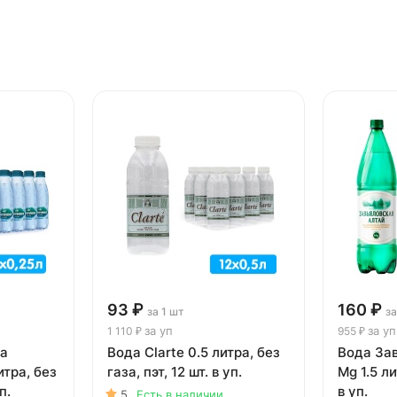
93 ₽
160 ₽
за 1 шт
за
за уп
за уп
1 110 ₽
955 ₽
ка
Вода Clarte 0.5 литра, без
Вода За
итра, без
газа, пэт, 12 шт. в уп.
Mg 1.5 литр
п.
в уп.
5
Есть в наличии