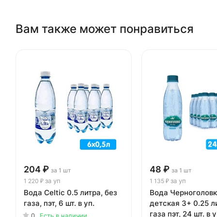
Вам также может понравиться
204 ₽
48 ₽
за 1 шт
за 1 шт
за уп
за уп
1 220 ₽
1 135 ₽
Вода Celtic 0.5 литра, без
Вода Черноголов
газа, пэт, 6 шт. в уп.
детская 3+ 0.25 л
газа пэт, 24 шт. в у
0
Есть в наличии