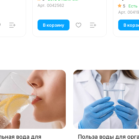
Арт.
0042562
5
Есть
Арт.
0041
В корзину
В корз
ьная вода для
Польза воды для орг