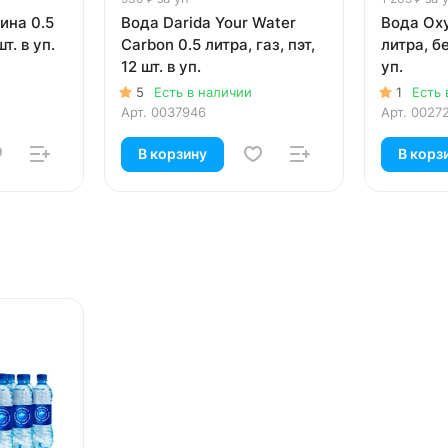
ина 0.5
Вода Darida Your Water
Вода Oxy
шт. в уп.
Carbon 0.5 литра, газ, пэт,
литра, бе
12 шт. в уп.
уп.
5
Есть в наличии
1
Есть 
Арт.
0037946
Арт.
0027
В корзину
В корз