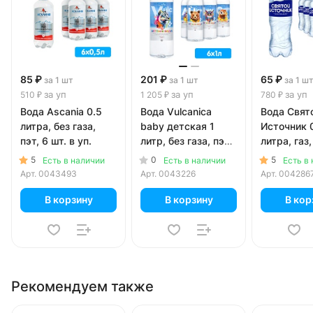
85 ₽
201 ₽
65 ₽
за 1 шт
за 1 шт
за 1 ш
за уп
за уп
за уп
510 ₽
1 205 ₽
780 ₽
Вода Ascania 0.5
Вода Vulcanica
Вода Свят
литра, без газа,
baby детская 1
Источник 
пэт, 6 шт. в уп.
литр, без газа, пэт,
литра, газ,
6 шт. в уп.
шт. в уп.
5
0
5
Есть в наличии
Есть в наличии
Есть в
Арт.
0043493
Арт.
0043226
Арт.
004286
В корзину
В корзину
В кор
Рекомендуем также