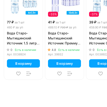
-33%
-37%
77 ₽
41 ₽
39 ₽
за 1 шт
за 1 шт
за 1 ш
за уп
за уп
460 ₽
489.10 ₽
730 ₽
459.90 ₽
730
Вода Старо-
Вода Старо-
Вода Стар
Мытищинский
Мытищинский
Мытищинс
Источник 1.5 литра,
Источник Премиум
Источник 
газ, пэт, 6 шт. в уп.
0.5 литра, без газа,
литра, газ,
0
4.8
0
Есть в наличии
Есть в наличии
Есть в
пэт, 12 шт. в уп.
шт. в уп.
Арт.
0038924
Арт.
39932
Арт.
003892
В корзину
В корзину
В кор