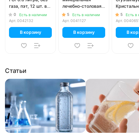
газа, пэт, 12 шт. в
лечебно-столовая
Кристальн
уп.
0.5 литра, газ, пэт,
литра, без 
0
5
5
Есть в наличии
Есть в наличии
Есть в
12 шт. в уп.
пэт, 12 шт.
Арт.
0042132
Арт.
0041127
Арт.
004065
В корзину
В корзину
В кор
Статьи