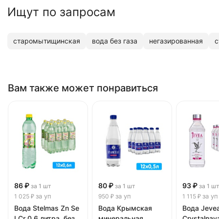
Ищут по запросам
старомытищинская
вода без газа
негазированная
с
Вам также может понравиться
86 ₽
80 ₽
93 ₽
за 1 шт
за 1 шт
за 1 ш
за уп
за уп
за уп
1 025 ₽
950 ₽
1 115 ₽
Вода Stelmas Zn Se
Вода Крымская
Вода Jeve
I Cr 0.6 литра, без
минеральная
Crystalnay