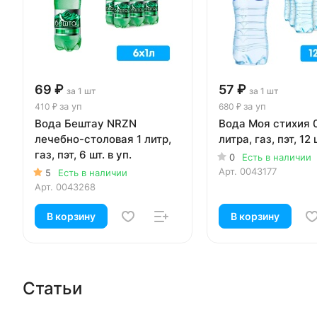
69 ₽
57 ₽
за 1 шт
за 1 шт
за уп
за уп
410 ₽
680 ₽
Вода Бештау NRZN
Вода Моя стихия 
лечебно-столовая 1 литр,
литра, газ, пэт, 12 
газ, пэт, 6 шт. в уп.
0
Есть в наличии
Арт.
0043177
5
Есть в наличии
Арт.
0043268
В корзину
В корзину
Статьи