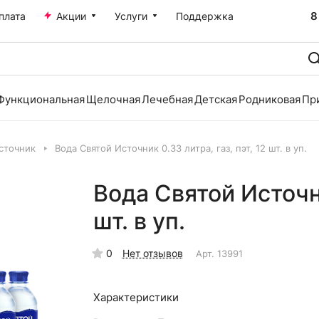
8
плата
Акции
Услуги
Поддержка
Функциональная
Щелочная
Лечебная
Детская
Родниковая
Пр
сточник
Вода Святой Источник 0.33 литра, газ, пэт, 12 шт. в уп.
Вода Святой Источни
шт. в уп.
0
Нет отзывов
Арт.
13991
Характеристики