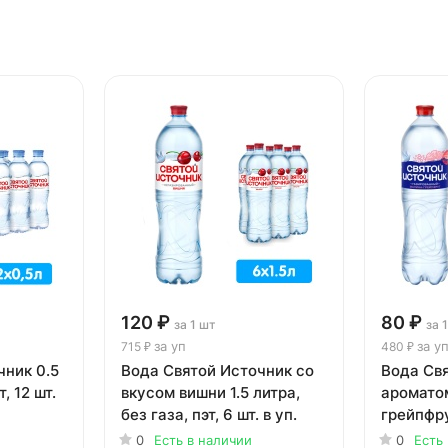
120 ₽
80 ₽
за 1 шт
за 
за уп
за у
715 ₽
480 ₽
чник 0.5
Вода Святой Источник со
Вода Свя
т, 12 шт.
вкусом вишни 1.5 литра,
аромато
без газа, пэт, 6 шт. в уп.
грейпфру
пэт, 6 шт.
0
Есть в наличии
0
Есть