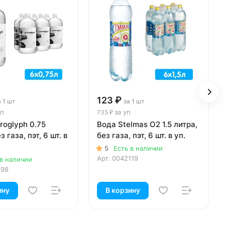
123 ₽
а 1 шт
за 1 шт
уп
за уп
735 ₽
roglyph 0.75
Вода Stelmas О2 1.5 литра,
з газа, пэт, 6 шт. в
без газа, пэт, 6 шт. в уп.
5
Есть в наличии
Арт.
0042119
 в наличии
498
ину
В корзину