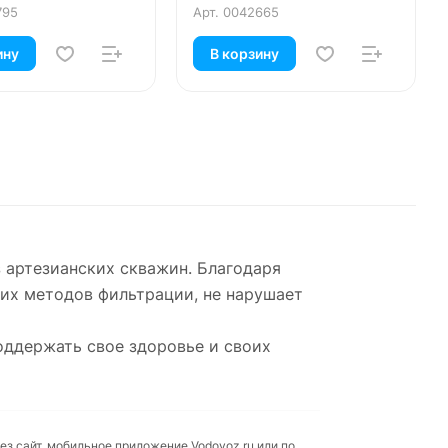
795
Арт.
0042665
ину
В корзину
з артезианских скважин. Благодаря
их методов фильтрации, не нарушает
оддержать свое здоровье и своих
ез сайт, мобильное приложение Vodovoz.ru или по