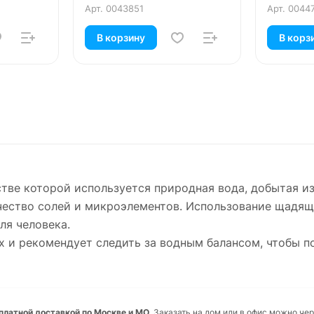
Арт.
0043851
Арт.
0044
В корзину
В корз
стве которой используется природная вода, добытая и
ичество солей и микроэлементов. Использование щадящ
у для человека.
х и рекомендует следить за водным балансом, чтобы п
есплатной доставкой по Москве и МО.
Заказать на дом или в офис можно чер