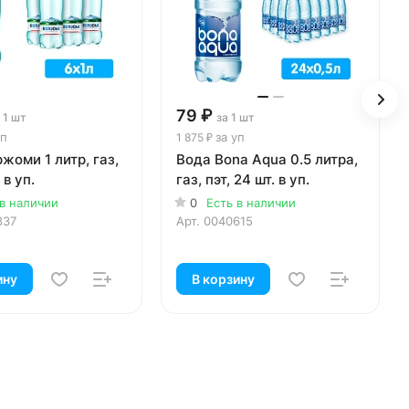
79 ₽
 1 шт
за 1 шт
уп
за уп
1 875 ₽
жоми 1 литр, газ,
Вода Bona Aqua 0.5 литра,
 в уп.
газ, пэт, 24 шт. в уп.
 в наличии
0
Есть в наличии
837
Арт.
0040615
ину
В корзину