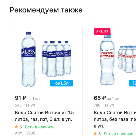
Рекомендуем также
АКЦИЯ
91 ₽
65 ₽
за 1 шт
за 1 шт
за уп
за уп
545 ₽
780 ₽
Вода Святой Источник 1.5
Вода Святой Исто
литра, газ, пэт, 6 шт. в уп.
литра, без газа, пэ
в уп.
5
Есть в наличии
Арт.
13996
5
Есть в наличии