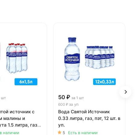
50 ₽
1 шт
за 1 шт
п
за уп
600 ₽
той источник с
Вода Святой Источник
м малины и
0.33 литра, газ, пэт, 12 шт. в
та 1.5 литра, газ,
уп.
 в уп.
 в наличии
5
Есть в наличии