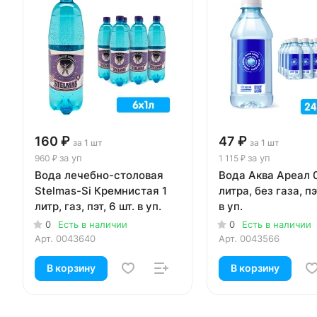
160 ₽
47 ₽
за 1 шт
за 1 шт
за уп
за уп
960 ₽
1 115 ₽
Вода лечебно-столовая
Вода Аква Ареал 
Stelmas-Si Кремнистая 1
литра, без газа, пэ
литр, газ, пэт, 6 шт. в уп.
в уп.
0
Есть в наличии
0
Есть в наличии
Арт.
0043640
Арт.
0043566
В корзину
В корзину