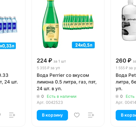
224 ₽
260 ₽
за 1 шт
з
за уп
за 
5 355 ₽
1 555 ₽
0.33
Вода Perrier со вкусом
Вода Pet
т, 24 шт.
лимона 0.5 литра, газ, пэт,
литра, бе
24 шт. в уп.
уп.
0
Есть в наличии
0
Есть
Арт.
0042523
Арт.
0041
В корзину
В корз