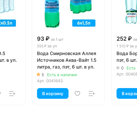
93 ₽
252 ₽
за 1 шт
за
за уп
за 
555 ₽
1 510 ₽
0.5
Вода Смирновская Аллея
Вода Бор
шт. в уп.
Источников Аква-Вайт 1.5
пэт, 6 шт.
литра, газ, пэт, 6 шт. в уп.
0
Есть
Арт.
0040
5
Есть в наличии
Арт.
0041643
В корзину
В корз