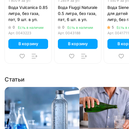
за уп
за уп
за у
1 800 ₽
1 285 ₽
1 550 ₽
Вода Vulcanica 0.85
Вода Fiuggi Naturale
Вода Siene
литра, без газа,
0.5 литра, без газа,
для детей 
пэт, 9 шт. в уп.
пэт, 6 шт. в уп.
литр, без г
6 шт. в уп.
0
0
5
Есть в наличии
Есть в наличии
Есть в
Арт.
0043223
Арт.
0043188
Арт.
0041711
В корзину
В корзину
В кор
Статьи