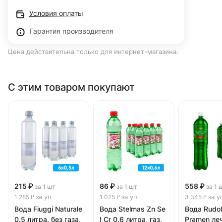
Условия оплаты
Гарантия производителя
Цена действительна только для интернет-магазина.
С этим товаром покупают
215 ₽
86 ₽
558 ₽
за 1 шт
за 1 шт
за 1 
за уп
за уп
за у
1 285 ₽
1 025 ₽
3 345 ₽
Вода Fiuggi Naturale
Вода Stelmas Zn Se
Вода Rudol
0.5 литра, без газа,
I Cr 0.6 литра, газ,
Pramen ле