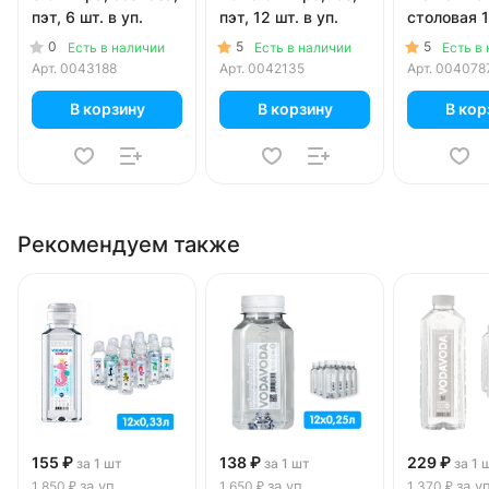
пэт, 6 шт. в уп.
пэт, 12 шт. в уп.
столовая 1
газ, пэт, 6 
0
5
5
Есть в наличии
Есть в наличии
Есть в
Арт.
0043188
Арт.
0042135
Арт.
004078
В корзину
В корзину
В кор
Рекомендуем также
155 ₽
138 ₽
229 ₽
за 1 шт
за 1 шт
за 1 
за уп
за уп
за у
1 850 ₽
1 650 ₽
1 370 ₽