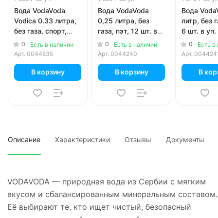
Вода VodaVoda
Вода VodaVoda
Вода Voda
Vodica 0.33 литра,
0,25 литра, без
литр, без г
без газа, спорт,
газа, пэт, 12 шт. в
6 шт. в уп.
пэт, 12 шт. в уп.
уп.
0
0
0
Есть в наличии
Есть в наличии
Есть в
Арт.
0044835
Арт.
0044240
Арт.
004424
В корзину
В корзину
В кор
Описание
Характеристики
Отзывы
Документы
VODAVODA — природная вода из Сербии с мягким
вкусом и сбалансированным минеральным составом.
Её выбирают те, кто ищет чистый, безопасный