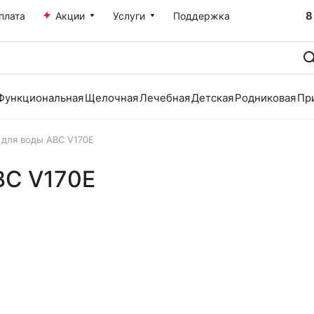
8
плата
Акции
Услуги
Поддержка
Функциональная
Щелочная
Лечебная
Детская
Родниковая
Пр
 для воды ABC V170E
BC V170E