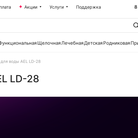
8
плата
Акции
Услуги
Поддержка
Функциональная
Щелочная
Лечебная
Детская
Родниковая
Пр
 для воды AEL LD-28
EL LD-28