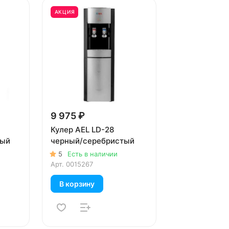
АКЦИЯ
9 975 ₽
Кулер AEL LD-28
тый
черный/серебристый
5
Есть в наличии
Арт.
0015267
В корзину