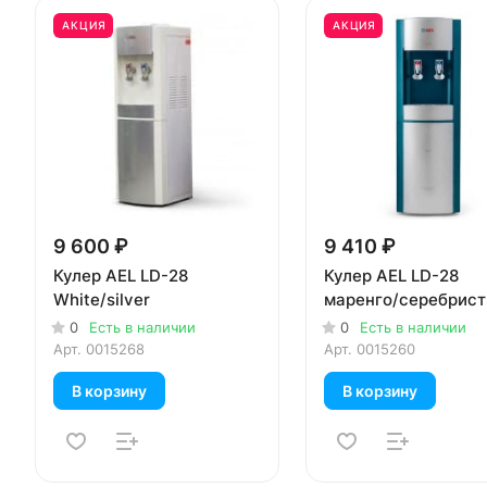
АКЦИЯ
АКЦИЯ
9 600 ₽
9 410 ₽
Кулер AEL LD-28
Кулер AEL LD-28
White/silver
маренго/серебрис
0
Есть в наличии
0
Есть в наличии
Арт.
0015268
Арт.
0015260
В корзину
В корзину