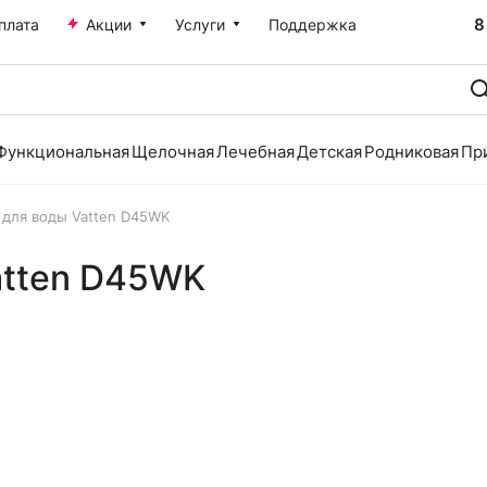
8
плата
Акции
Услуги
Поддержка
Функциональная
Щелочная
Лечебная
Детская
Родниковая
Пр
 для воды Vatten D45WK
atten D45WK