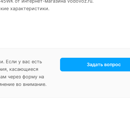
D45WK от интернет-магазина vodovoz.ru.
ские характеристики.
. Если у вас есть
Задать вопрос
ния, касающиеся
нам через форму на
мнение во внимание.