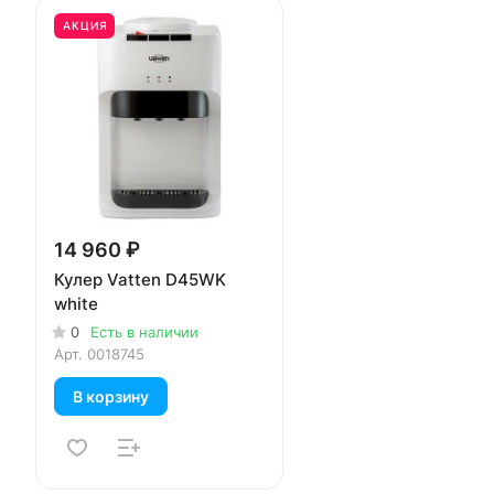
АКЦИЯ
14 960 ₽
Кулер Vatten D45WK
white
0
Есть в наличии
Арт.
0018745
В корзину