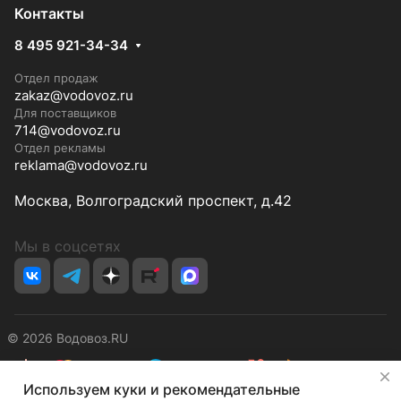
Контакты
8 495 921-34-34
Отдел продаж
zakaz@vodovoz.ru
Для поставщиков
714@vodovoz.ru
Отдел рекламы
reklama@vodovoz.ru
Москва, Волгоградский проспект, д.42
Мы в соцсетях
© 2026 Водовоз.RU
✕
Используем куки и рекомендательные
Конфиденциальность
Оферта