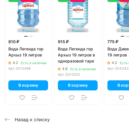
810 ₽
915 ₽
775 ₽
Вода Легенда гор
Вода Легенда гор
Вода Диве
Архыз 19 литров
Архыз 19 литров в
19 литров
одноразовой таре
4.2
4.2
Есть в наличии
Есть 
Арт.
0012498
Арт.
004342
4.8
Есть в наличии
Арт.
0012502
В корзину
В корзину
В кор
Назад к списку