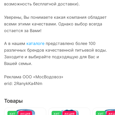
возможность бесплатной доставки).
Уверены, Вы понимаете какая компания обладает
всеми этими качествами. Однако выбор всегда
остается за Вами!
А в нашем
каталоге
представлено более 100
различных брендов качественной питьевой воды.
Заходите и выбирайте подходящую для Вас и
Вашей семьи.
Реклама ООО «МосВодовоз»
erid: 2RanykKa4Nm
Товары
ХИТ
АКЦИЯ
ХИТ
АКЦИЯ
ХИТ
АКЦ