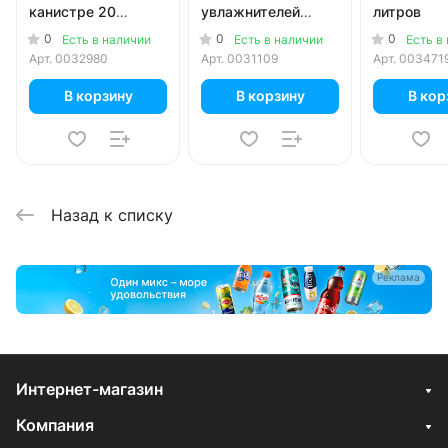
канистре 20
увлажнителей
литров
литров
Мягкая вода 4
0
0
0
Есть в наличии
Есть в наличии
Есть в
литра
Арт.
0032980
Арт.
0031109
Арт.
003471
В корзину
В корзину
В кор
Назад к списку
Реклама
Интернет-магазин
Компания