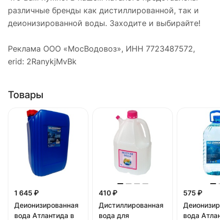
различные бренды как дистиллированной, так и
деионизированной воды. Заходите и выбирайте!
Реклама ООО «МосВодовоз», ИНН 7723487572,
erid: 2RanykjMvBk
Товары
1 645 ₽
410 ₽
575 ₽
Деионизированная
Дистиллированная
Деионизир
вода Атлантида в
вода для
вода Атла