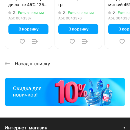
ди латте 45% 125
гр
мягкий 45
гр
0
0
0
Есть в наличии
Есть в наличии
Есть в
Арт.
0043387
Арт.
0043376
Арт.
004338
В корзину
В корзину
В кор
Назад к списку
Интернет-магазин