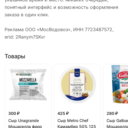
понятный интерфейс и возможность оформления
заказа в один клик.
Реклама ООО «МосВодовоз», ИНН 7723487572,
erid: 2Ranym7SKvr
Товары
300 ₽
425 ₽
280 ₽
Сыр Unagrande
Сыр Metro Chef
Сыр Galba
Моцарелла фиор
Камамбер 50% 125
Моцарелл