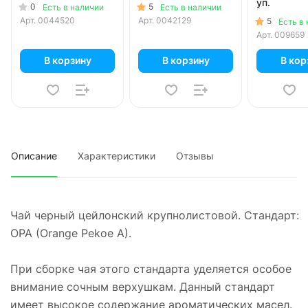
уп.
0
5
Есть в наличии
Есть в наличии
Арт.
0044520
Арт.
0042129
5
Есть в
Арт.
009659
В корзину
В корзину
В кор
Описание
Характеристики
Отзывы
Чай черный цейлонский крупнолистовой. Стандарт:
OPA (Orange Pekoe A).
При сборке чая этого стандарта уделяется особое
внимание сочным верхушкам. Данный стандарт
имеет высокое содержание ароматических масел.