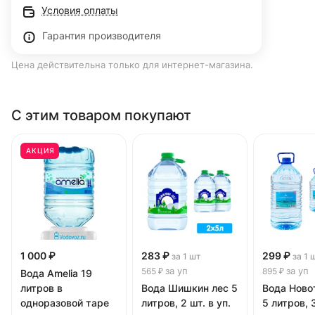
Условия оплаты
Гарантия производителя
Цена действительна только для интернет-магазина.
С этим товаром покупают
АКЦИЯ
1 000 ₽
283 ₽
299 ₽
за 1 шт
за 1 
за уп
за уп
565 ₽
895 ₽
Вода Amelia 19
литров в
Вода Шишкин лес 5
Вода Ново
одноразовой таре
литров, 2 шт. в уп.
5 литров, 