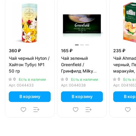
360 ₽
165 ₽
235 ₽
Чай черный Hyton /
Чай зеленый
Чай Ahmad
Хайтон Тубус №1
Greenfield /
черный, П
50 гр
Гринфилд Milky
маракуйя,
Oolong (25 пак)
0
0
0
Есть в наличии
Есть в наличии
Есть в
Арт.
0044433
Арт.
0044038
Арт.
004165
В корзину
В корзину
В кор