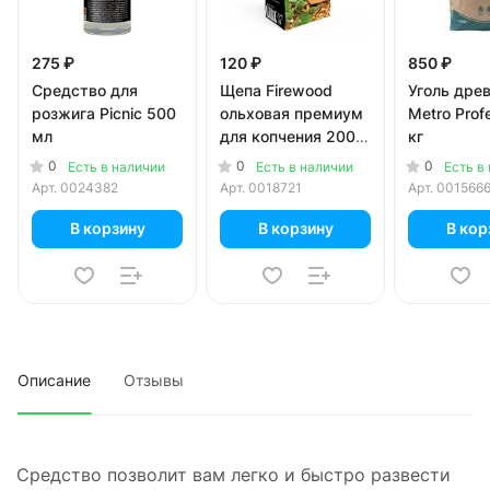
275 ₽
120 ₽
850 ₽
Средство для
Щепа Firewood
Уголь дре
розжига Picnic 500
ольховая премиум
Metro Prof
мл
для копчения 200
кг
гр
0
0
0
Есть в наличии
Есть в наличии
Есть в
Арт.
0024382
Арт.
0018721
Арт.
001566
В корзину
В корзину
В кор
Описание
Отзывы
Средство позволит вам легко и быстро развести