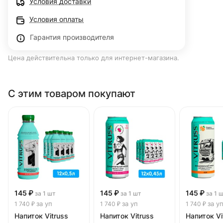
Условия доставки
Условия оплаты
Гарантия производителя
Цена действительна только для интернет-магазина.
С этим товаром покупают
145 ₽
145 ₽
145 ₽
за 1 шт
за 1 шт
за 1 
за уп
за уп
за у
1 740 ₽
1 740 ₽
1 740 ₽
Напиток Vitruss
Напиток Vitruss
Напиток Vi