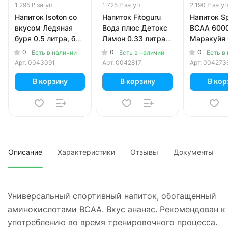
за уп
за уп
за у
1 295 ₽
1 725 ₽
2 190 ₽
Напиток Isoton со
Напиток Fitoguru
Напиток Sp
вкусом Ледяная
Вода плюс Детокс
ВСАА 600
буря 0.5 литра, без
Лимон 0.33 литра,
Маракуйя 
газа, пэт, 8 шт. в
стекло, 12 шт. в уп.
литра, без 
0
0
0
Есть в наличии
Есть в наличии
Есть в
уп.
пэт, 12 шт.
Арт.
0043091
Арт.
0042817
Арт.
004273
В корзину
В корзину
В кор
Описание
Характеристики
Отзывы
Документы
Универсальный спортивный напиток, обогащенный
аминокислотами ВСАА. Вкус ананас. Рекомендован к
употреблению во время тренировочного процесса.