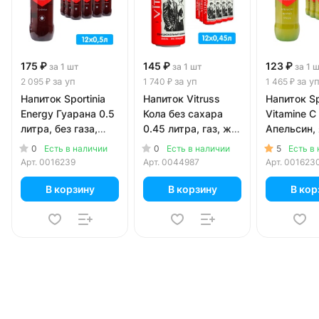
175 ₽
145 ₽
123 ₽
за 1 шт
за 1 шт
за 1 
за уп
за уп
за у
2 095 ₽
1 740 ₽
1 465 ₽
Напиток Sportinia
Напиток Vitruss
Напиток Sp
Energy Гуарана 0.5
Кола без сахара
Vitamine C
литра, без газа,
0.45 литра, газ, ж/
Апельсин, 
пэт, 12 шт. в уп.
б, 12 шт. в уп.
груша 0.5 
0
0
5
Есть в наличии
Есть в наличии
Есть в
без газа, п
Арт.
0016239
Арт.
0044987
Арт.
001623
в уп.
В корзину
В корзину
В кор