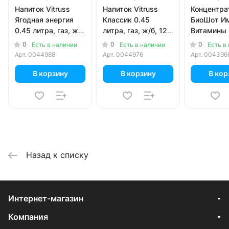
Напиток Vitruss
Напиток Vitruss
Концентрат
Ягодная энергия
Классик 0.45
БиоШот И
0.45 литра, газ, ж/
литра, газ, ж/б, 12
Витамины 
б, 12 шт. в уп.
шт. в уп.
жидкий дл
0
0
0
Есть в наличии
Есть в наличии
Есть в
приготовл
Арт.
0044988
Арт.
0044976
Арт.
004396
напитка, 6 
В корзину
В корзину
В кор
Назад к списку
Интернет-магазин
Компания