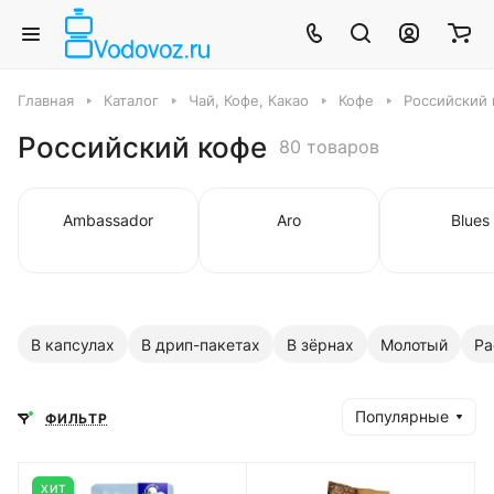
Главная
Каталог
Чай, Кофе, Какао
Кофе
Российский
Российский кофе
80 товаров
Ambassador
Aro
Blues
В капсулах
В дрип-пакетах
В зёрнах
Молотый
Ра
Популярные
ФИЛЬТР
ХИТ