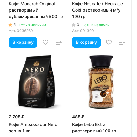
Кофе Monarch Original
Кофе Nescafe / Нескафе
растворимый
Gold растворимый м/у
сублимированный 500 гр
190 гр
5
0
Есть в наличии
Есть в наличии
Арт.
0036860
Арт.
001390
В корзину
В корзину
2 705 ₽
485 ₽
Кофе Ambassador Nero
Кофе Lebo Extra
зерно 1 кг
растворимый 100 гр