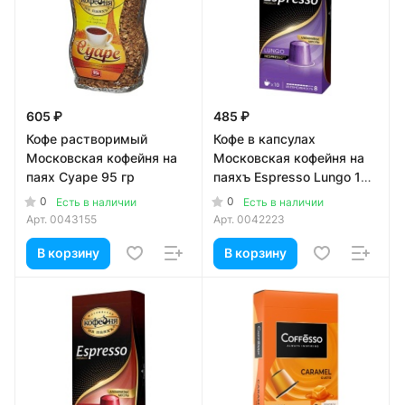
605 ₽
485 ₽
Кофе растворимый
Кофе в капсулах
Московская кофейня на
Московская кофейня на
паях Суаре 95 гр
паяхъ Espresso Lungo 10
шт, 5 гр
0
0
Есть в наличии
Есть в наличии
Арт.
0043155
Арт.
0042223
В корзину
В корзину