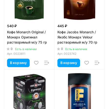
540 ₽
445 ₽
Кофе Monarch Original /
Кофе Jacobs Monarch /
Монарх Оригинал
Якобс Монарх Velour
растворимый м/у 75 гр
растворимый м/у 70 гр
0
0
Есть в наличии
Есть в наличии
Арт.
0023811
Арт.
0023742
В корзину
В корзину