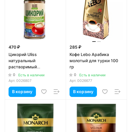
470 ₽
285 ₽
Цикорий Uliss
Кофе Lebo Арабика
натуральный
молотый для турки 100
растворимый
гр
сублимированный 85г
0
0
Есть в наличии
Есть в наличии
Арт.
0026807
Арт.
0026677
В корзину
В корзину