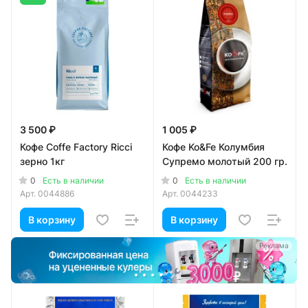
3 500 ₽
1 005 ₽
Кофе Coffe Factory Ricci
Кофе Ko&Fe Колумбия
зерно 1кг
Супремо молотый 200 гр.
0
0
Есть в наличии
Есть в наличии
Арт.
0044886
Арт.
0044233
В корзину
В корзину
а
Реклама