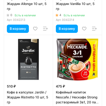
Жардин Allonge 10 шт, 5
Жардин Vanillia 10 шт, 5
гр
гр
0
4
Есть в наличии
Есть в наличии
Арт.
0042213
Арт.
0042214
В корзину
В корзину
510 ₽
475 ₽
Кофе в капсулах Jardin /
Кофейный напиток
Жардин Ristretto 10 шт, 5
Nescafe / Нескафе Strong
гр
растворимый 3в1, 20 пак