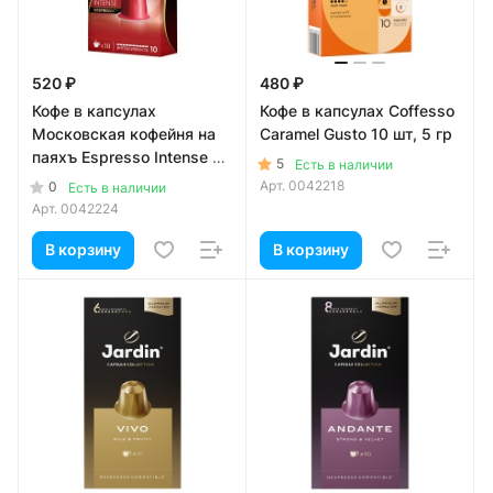
520 ₽
480 ₽
Кофе в капсулах
Кофе в капсулах Coffesso
Московская кофейня на
Caramel Gusto 10 шт, 5 гр
паяхъ Espresso Intense 10
5
Есть в наличии
шт, 5 гр
Арт.
0042218
0
Есть в наличии
Арт.
0042224
В корзину
В корзину