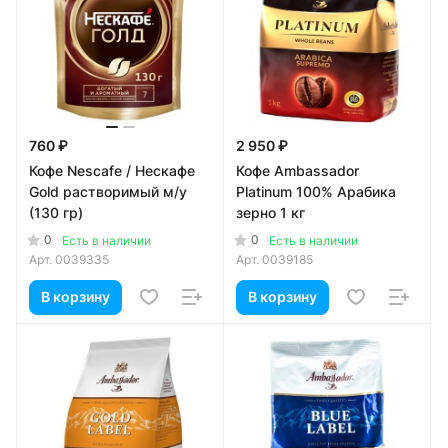
760 ₽
2 950 ₽
Кофе Nescafe / Нескафе
Кофе Ambassador
Gold растворимый м/у
Platinum 100% Арабика
(130 гр)
зерно 1 кг
0
0
Есть в наличии
Есть в наличии
Арт.
0039335
Арт.
0039185
В корзину
В корзину