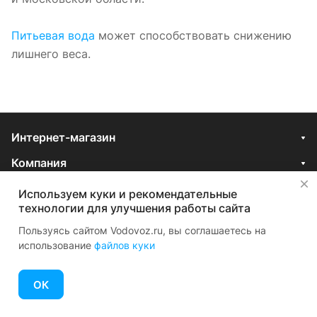
Питьевая вода
может способствовать снижению
лишнего веса.
Интернет-магазин
Компания
✕
Услуги
Используем куки и рекомендательные
технологии для улучшения работы сайта
Помощь
Пользуясь сайтом Vodovoz.ru, вы соглашаетесь на
Контакты
использование
файлов куки
8 495 921-34-34
ОК
Отдел продаж
Главная
Каталог
Корзина
Избранные
Кабинет
Сравнение
zakaz@vodovoz.ru