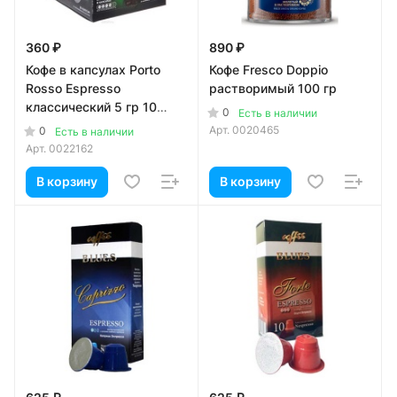
360 ₽
890 ₽
Кофе в капсулах Porto
Кофе Fresco Doppio
Rosso Espresso
растворимый 100 гp
классический 5 гр 10
0
Есть в наличии
капсул
Арт.
0020465
0
Есть в наличии
Арт.
0022162
В корзину
В корзину