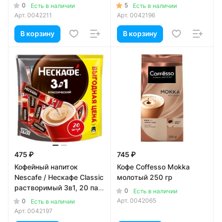
x 14,5 гр
0
5
Есть в наличии
Есть в наличии
Арт.
0042211
Арт.
0042196
В корзину
В корзину
475 ₽
745 ₽
Кофейный напиток
Кофе Coffesso Mokka
Nescafe / Нескафе Classic
молотый 250 гр
растворимый 3в1, 20 пак
0
Есть в наличии
x 14,5 гр
Арт.
0042065
0
Есть в наличии
Арт.
0042197