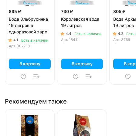
895 ₽
730 ₽
805 ₽
Вода Эльбрусинка
Королевская вода
Вода Архыз
19 литров в
19 литров
19 литров
одноразовой таре
4.4
4.2
Есть в наличии
Есть 
Арт.
18411
Арт.
3766
4.1
Есть в наличии
Арт.
007718
В корзину
В корзину
В кор
Рекомендуем также