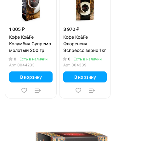
1 005 ₽
3 970 ₽
Кофе Ko&Fe
Кофе Ko&Fe
Колумбия Супремо
Флоренсия
молотый 200 гр.
Эспрессо зерно 1кг
0
0
Есть в наличии
Есть в наличии
Арт.
0044233
Арт.
004339
В корзину
В корзину