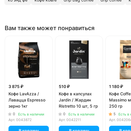
Вам также может понравиться
3 875 ₽
510 ₽
1 180 ₽
Кофе LavAzza /
Кофе в капсулах
Кофе Coff
Лавацца Espresso
Jardin / Жардин
Massimo 
зерно 1кг
Ristretto 10 шт, 5 гр
250 гр
0
0
5
Есть в наличии
Есть в наличии
Есть в
Арт.
0043872
Арт.
0042211
Арт.
004206
В корзину
В корзину
В кор