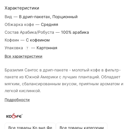
Характеристики
Вид
—
В дрип-пакетах, Порционный
Обжарка кофе
—
Средняя
Состав Арабика/Робуста
—
100% арабика
Кофеин
—
С кофеином
Упаковка
—
Картонная
?
Все характеристики
Бразилия Сантос в дрип-пакете - молотый кофе в фильтр-
пакете из Южной Америки с лучших плантаций. Обладает
мягким, сбалансированным вкусом, приятным ароматом и
легкой кислинкой.
Подробности
Все товары Ко энд Фе
Все товары категории