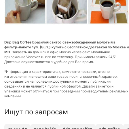
Drip Bag Coffee Бразилия сантос свежеобжаренный молотый в
фильтр-пакете 1уп. (8шт.) купить с бесплатной доставкой по Москве и
МО.
Заказать на дом или в офис можно через сайт, мобильное
приложение Vodovoz.ru или по телефону. Принимаем заказы 24/7.
Доставка осуществляется в удобное для Вас время.
*Информация о характеристиках, комплекте поставки, стране
изготовления и внешнем виде товара носит справочный характер,
основывается на последних доступных к моменту публикации
сведениях и не является публичной офертой. Дизайн этикетки и
упаковки может отличаться при проведении производителем рекламных
компаний.
Ищут по запросам
ко энд фе
кофе ko&fe
drip bag coffee
drip coffee
к