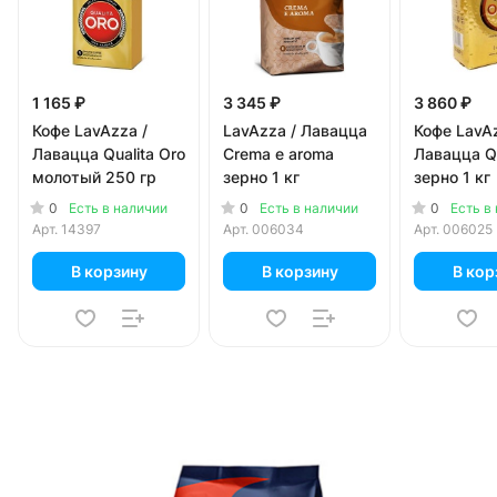
1 165 ₽
3 345 ₽
3 860 ₽
Кофе LavAzza /
LavAzza / Лавацца
Кофе LavAz
Лавацца Qualita Oro
Crema e aroma
Лавацца Qu
молотый 250 гр
зерно 1 кг
зерно 1 кг
0
0
0
Есть в наличии
Есть в наличии
Есть в
Арт.
14397
Арт.
006034
Арт.
006025
В корзину
В корзину
В кор