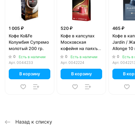
1 005 ₽
520 ₽
465 ₽
Кофе Ko&Fe
Кофе в капсулах
Кофе в ка
Колумбия Супремо
Московская
Jardin / Ж
молотый 200 гр.
кофейня на паяхъ
Allonge 10 
Espresso Intense 10
0
0
0
Есть в наличии
Есть в наличии
Есть в
шт, 5 гр
Арт.
0044233
Арт.
0042224
Арт.
004221
В корзину
В корзину
В кор
Назад к списку