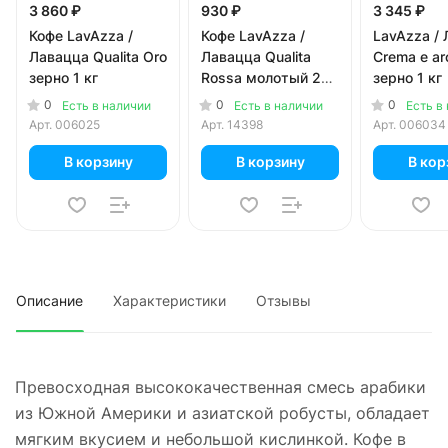
3 860 ₽
930 ₽
3 345 ₽
Кофе LavAzza /
Кофе LavAzza /
LavAzza /
Лавацца Qualita Oro
Лавацца Qualita
Crema e a
зерно 1 кг
Rossa молотый 250
зерно 1 кг
гр
0
0
0
Есть в наличии
Есть в наличии
Есть в
Арт.
006025
Арт.
14398
Арт.
006034
В корзину
В корзину
В кор
Описание
Характеристики
Отзывы
Превосходная высококачественная смесь арабики
из Южной Америки и азиатской робусты, обладает
мягким вкусием и небольшой кислинкой. Кофе в