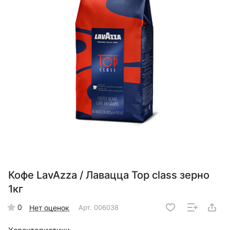
Кофе LavAzza / Лавацца Top class зерно
1кг
0
Нет оценок
Арт.
006038