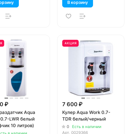
орзину
В корзину
Я
АКЦИЯ
0 ₽
7 600 ₽
раздатчик Aqua
Кулер Aqua Work 0.7-
 0.7-LWR белый
TDR белый/черный
фчик 10 литров)
0
Есть в наличии
Арт.
0029366
сть в наличии