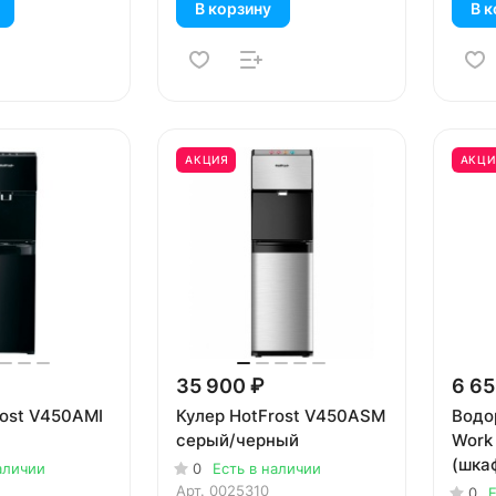
В корзину
В к
АКЦИЯ
АКЦИ
35 900 ₽
6 65
rost V450AMI
Кулер HotFrost V450ASM
Водо
серый/черный
Work
(шка
аличии
0
Есть в наличии
Арт.
0025310
0
Е