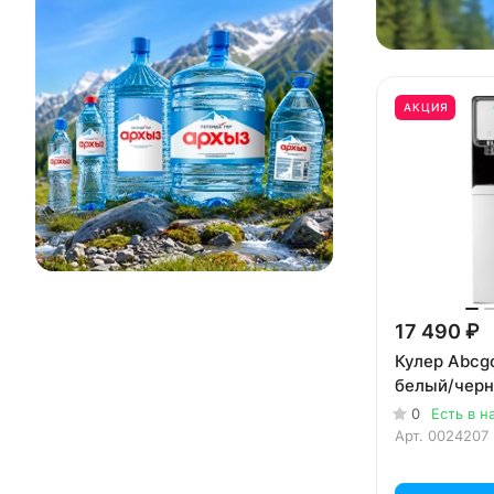
АКЦИЯ
17 490 ₽
Кулер Abcg
белый/чер
0
Есть в н
Арт.
0024207