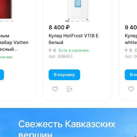
8 400 ₽
9 40
йным
Кулер HotFrost V118 E
Куле
иабар Vatten
белый
white
асный
0
Есть в наличии
0
Е
литров)
Арт.
008463
Арт.
0
аличии
В корзину
В к