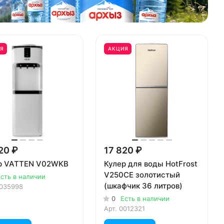
Я
АКЦИЯ
20 ₽
17 820 ₽
р VATTEN V02WKB
Кулер для воды HotFrost
V250CE золотистый
сть в наличии
(шкафчик 36 литров)
035998
0
Есть в наличии
Арт.
0012321