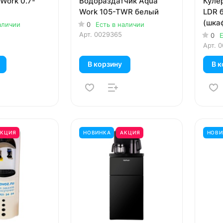
Work 0.7-
Водораздатчик Aqua
Куле
Work 105-TWR белый
LDR 
(шкаф
аличии
0
Есть в наличии
Арт.
0029365
0
Е
Арт.
0
В корзину
В к
АКЦИЯ
НОВИНКА
АКЦИЯ
НОВИ