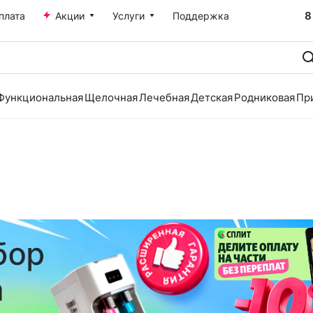
8
плата
Акции
Услуги
Поддержка
Функциональная
Щелочная
Лечебная
Детская
Родниковая
Пр