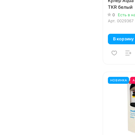
Кулер Aqua 
TКR белый
0
Есть в н
Арт.
0029367
В корзину
НОВИНКА