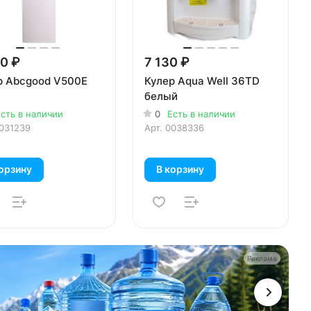
0 ₽
7 130 ₽
р Abcgood V500E
Кулер Aqua Well 36TD
белый
сть в наличии
0
Есть в наличии
031239
Арт.
0038336
орзину
В корзину
Реклама