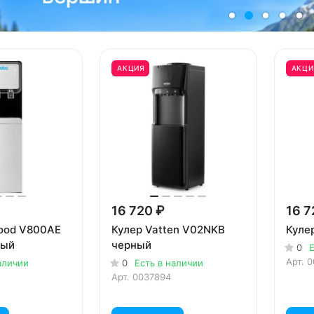
АКЦИЯ
АКЦИ
16 720 ₽
16 7
ood V800AE
Кулер Vatten V02NKB
Куле
ный
черный
0
Е
Арт.
0
аличии
0
Есть в наличии
Арт.
0037894