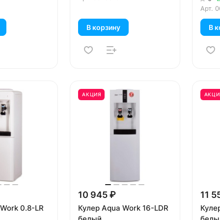
Арт.
0
В корзину
В к
АКЦИЯ
АКЦИ
10 945 ₽
11 5
Work 0.8-LR
Кулер Aqua Work 16-LDR
Куле
белый
белы