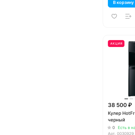
В корзину
АКЦИЯ
38 500 ₽
Кулер HotF
черный
0
Есть в н
Арт.
0030929