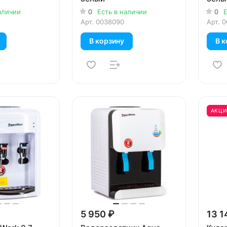
аличии
0
Есть в наличии
0
Е
Арт.
0038090
Арт.
0
В корзину
В к
АКЦИ
5 950 ₽
13 1