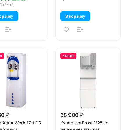
033403
орзину
В корзину
Я
АКЦИЯ
50 ₽
28 900 ₽
р Aqua Work 17-LDR
Кулер HotFrost V25L с
й/синий
льдогенератором