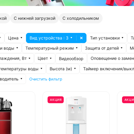
кой
С нижней загрузкой
С холодильником
Цена
Вид устройства
: 3
Тип установки
Т
чи воды
Температурный режим
Защита от детей
М
лаждения, Вт
Цвет
Оповещение о замен
Видеообзор
 температуры воды
Высота (м)
Таймер включения/вык
водитель
Очистить фильтр
АКЦИЯ
АКЦИ