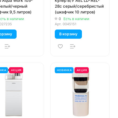
р Aqua Work 105-
Кулер Б/У AEL LD-AEL-
белый/черный
28c серый/серебристый
чик 9,5 литров)
(шкафчик 10 литров)
сть в наличии
0
Есть в наличии
027235
Арт.
0045151
орзину
В корзину
НКА
АКЦИЯ
НОВИНКА
АКЦИЯ