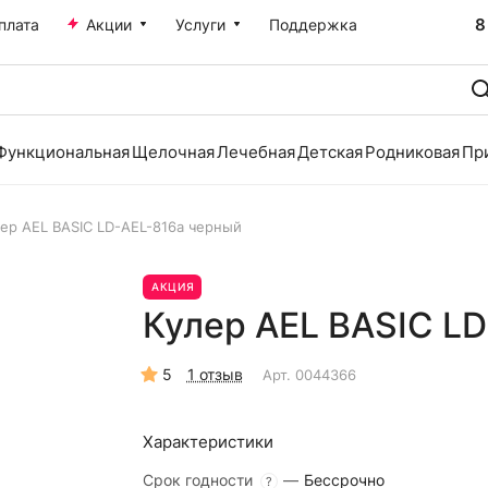
8
плата
Акции
Услуги
Поддержка
Функциональная
Щелочная
Лечебная
Детская
Родниковая
Пр
лер AEL BASIC LD-AEL-816a черный
АКЦИЯ
Кулер AEL BASIC L
5
1 отзыв
Арт.
0044366
Характеристики
Срок годности
—
Бессрочно
?