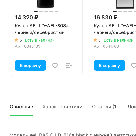
14 320 ₽
16 830 ₽
Кулер AEL LD-AEL-808a
Кулер AEL LD-AEL
черный/серебристый
черный/серебрис
5
Есть в наличии
5
Есть в наличии
Арт.
0043169
Арт.
0041766
В корзину
В корзину
Описание
Характеристики
Отзывы (1)
До
Модель aeL BASIC LD-816a black с нижней загрузк