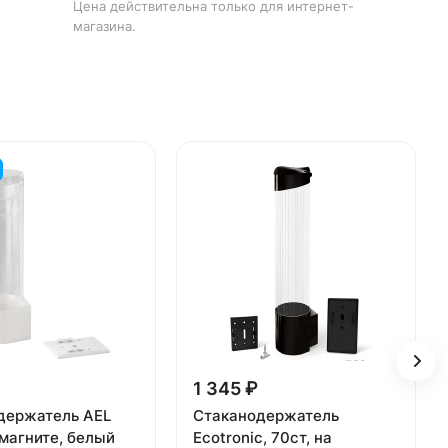
Цена действительна только для интернет-
магазина.
1 345 ₽
держатель AEL
Стаканодержатель
 магните, белый
Ecotronic, 70ст, на