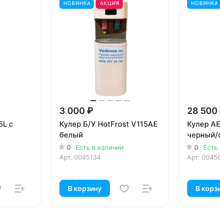
НОВИНКА
АКЦИЯ
НОВИНКА
3 000 ₽
28 500
5L с
Кулер Б/У HotFrost V115AE
Кулер AE
белый
черный/
0
Есть в наличии
0
Есть
Арт.
0045134
Арт.
0045
В корзину
В корз