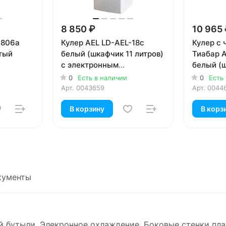
8 850 ₽
10 965
-806a
Кулер AEL LD-AEL-18c
Кулер с
тый
белый (шкафчик 11 литров)
Тиабар 
с электронным
белый (ш
охлаждением
0
Есть в наличии
0
Есть
Арт.
0043659
Арт.
0044
В корзину
В корз
кументы
ой бутыли. Элекронное охлаждение. Боковые стенки п