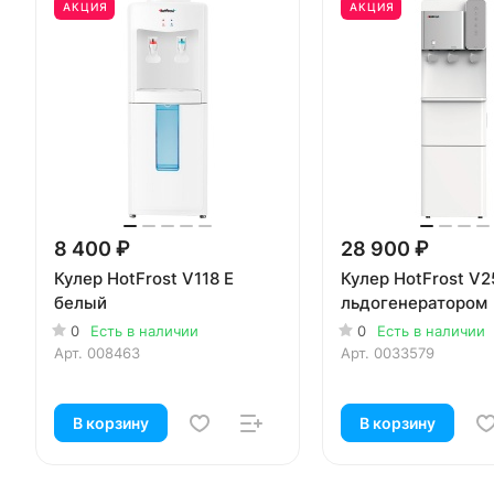
АКЦИЯ
АКЦИЯ
8 400 ₽
28 900 ₽
Кулер HotFrost V118 E
Кулер HotFrost V2
белый
льдогенератором
0
Есть в наличии
0
Есть в наличии
Арт.
008463
Арт.
0033579
В корзину
В корзину