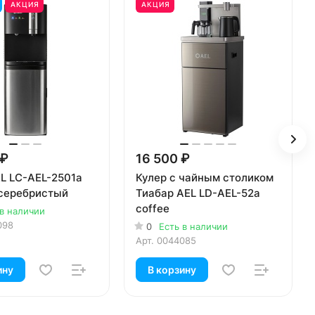
АКЦИЯ
АКЦИЯ
 ₽
16 500 ₽
L LC-AEL-2501a
Кулер с чайным столиком
серебристый
Тиабар AEL LD-AEL-52a
coffee
 в наличии
098
0
Есть в наличии
Арт.
0044085
ину
В корзину