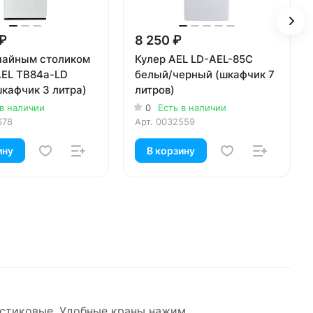
 ₽
8 250 ₽
 чайным столиком
Кулер AEL LD-AEL-85C
AEL TB84a-LD
белый/черный (шкафчик 7
кафчик 3 литра)
литров)
 в наличии
0
Есть в наличии
678
Арт.
0032559
ину
В корзину
ластиковые. Удобные краны нажим