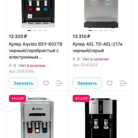
12 320 ₽
13 310 ₽
Кулер Aqvido BSY-802ТВ
Кулер AEL TD-AEL-217a
черный/серебристый с
черный/серый
электронным
0
Нет в наличии
охлаждением
Арт.
0043533
0
Нет в наличии
Арт.
0043759
Заказать
Заказать
АКЦИЯ
АКЦИЯ