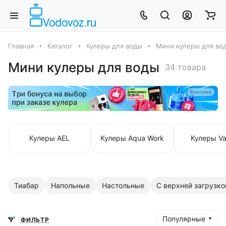
Главная
Каталог
Кулеры для воды
Мини кулеры для во
Мини кулеры для воды
34 товара
Реклама
Кулеры AEL
Кулеры Aqua Work
Кулеры Va
Тиабар
Напольные
Настольные
С верхней загрузко
Популярные
ФИЛЬТР