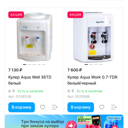
АКЦИЯ
АКЦИЯ
7 130 ₽
7 600 ₽
Кулер Aqua Well 36TD
Кулер Aqua Work 0.7-TDR
белый
белый/черный
0
0
Есть в наличии
Есть в наличии
Арт.
0038336
Арт.
0029366
В корзину
В корзину
а
Реклама