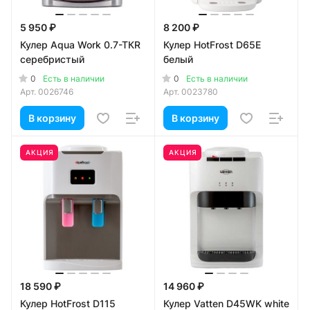
5 950 ₽
8 200 ₽
Кулер Aqua Work 0.7-TКR
Кулер HotFrost D65E
серебристый
белый
0
0
Есть в наличии
Есть в наличии
Арт.
0026746
Арт.
0023780
В корзину
В корзину
АКЦИЯ
АКЦИЯ
18 590 ₽
14 960 ₽
Кулер HotFrost D115
Кулер Vatten D45WK white