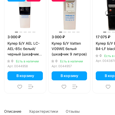
3 000 ₽
3 000 ₽
17 075 ₽
Кулер Б/У AEL LC-
Кулер Б/У Vatten
Кулер Б/У 
AEL-85c белый/
V09WE белый
B4-LF blac
черный (шкафчик 9
(шкафчик 9 литров)
0
Есть в
литров)
Арт.
004387
0
0
Есть в наличии
Есть в наличии
Арт.
0044958
Арт.
0044957
В корзину
В корзину
В кор
Описание
Характеристики
Отзывы