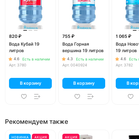
820 ₽
755 ₽
1 065 ₽
Вода Кубай 19
Вода Горная
Вода Ново
литров
вершина 19 литров
19 литров
4.6
4.3
4.6
Есть в наличии
Есть в наличии
Есть 
Арт.
3780
Арт.
0040924
Арт.
3782
В корзину
В корзину
В кор
Рекомендуем также
НОВИНКА
АКЦИЯ
АКЦИЯ