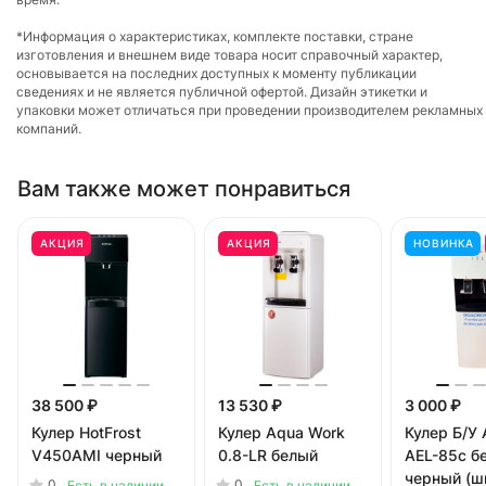
*Информация о характеристиках, комплекте поставки, стране
изготовления и внешнем виде товара носит справочный характер,
основывается на последних доступных к моменту публикации
сведениях и не является публичной офертой. Дизайн этикетки и
упаковки может отличаться при проведении производителем рекламных
компаний.
Вам также может понравиться
АКЦИЯ
АКЦИЯ
НОВИНКА
38 500 ₽
13 530 ₽
3 000 ₽
Кулер HotFrost
Кулер Aqua Work
Кулер Б/У 
V450AMI черный
0.8-LR белый
AEL-85c б
черный (ш
0
0
Есть в наличии
Есть в наличии