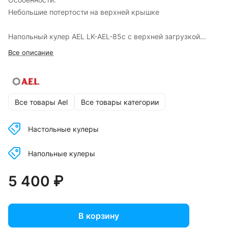
Небольшие потертости на верхней крышке
Напольный кулер AEL LK-AEL-85c с верхней загрузкой
бутыли и шкафчиком для хранения прекрасно подойдет
Все описание
для тех, кто хочет совместить эргономичность и
эффектный дизайн с бюджетной ценой.
Кулеры Б/У обмену и возврату не подлежат!
Все товары Ael
Все товары категории
Настольные кулеры
Напольные кулеры
5 400 ₽
В корзину