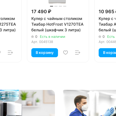
17 490 ₽
10 965
толиком
Кулер с чайным столиком
Кулер с
V1275TEA
Тиабар HotFrost V1270TEA
Тиабар 
3 литра)
белый (шкафчик 3 литра)
белый (ш
0
Есть в наличии
0
Есть
Арт.
0045138
Арт.
0044
В корзину
В корз