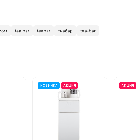
ком
tea bar
teabar
тиабар
tea-bar
НОВИНКА
АКЦИЯ
АКЦИЯ