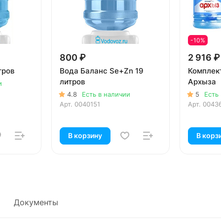
-10%
800 ₽
2 916 ₽
тров
Вода Баланс Se+Zn 19
Комплек
литров
Архыза
и
4.8
Есть в наличии
5
Есть
Арт.
0040151
Арт.
0043
В корзину
В корз
Документы