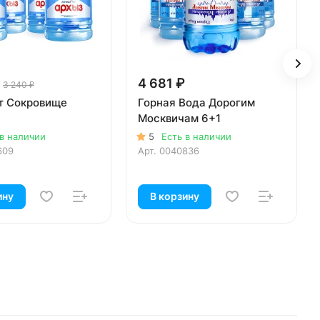
4 681 ₽
3 240 ₽
т Сокровище
Горная Вода Дорогим
Москвичам 6+1
 в наличии
5
Есть в наличии
609
Арт.
0040836
ину
В корзину