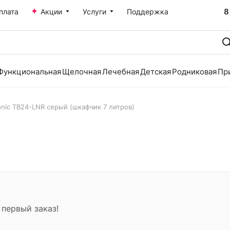
8
плата
Акции
Услуги
Поддержка
Функциональная
Щелочная
Лечебная
Детская
Родниковая
Пр
onic TB24-LNR серый (шкафчик 7 литров)
 первый заказ!