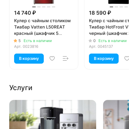
14 740 ₽
18 590 ₽
Кулер с чайным столиком
Кулер с чайным с
Тиабар Vatten L50REAT
Тиабар HotFrost 
красный (шкафчик 5
черный (шкафчик 
литров)
5
Есть в наличии
0
Есть в наличии
Арт.
0023816
Арт.
0045137
В корзину
В корзину
Услуги