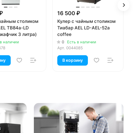
 ₽
16 500 ₽
 чайным столиком
Кулер с чайным столиком
AEL TB84a-LD
Тиабар AEL LD-AEL-52a
кафчик 3 литра)
coffee
 в наличии
0
Есть в наличии
678
Арт.
0044085
ину
В корзину