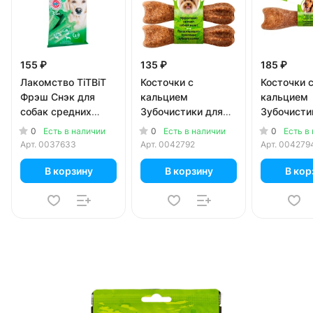
155 ₽
135 ₽
185 ₽
Лакомство TiTBiT
Косточки с
Косточки 
Фрэш Снэк для
кальцием
кальцием
собак средних
Зубочистики для
Зубочисти
пород 3 шт
собак мелких
собак мел
0
0
0
Есть в наличии
Есть в наличии
Есть в
пород до 10 кг с
пород 10-2
Арт.
0037633
Арт.
0042792
Арт.
004279
курицей 36 гр
курицей 9
В корзину
В корзину
В кор