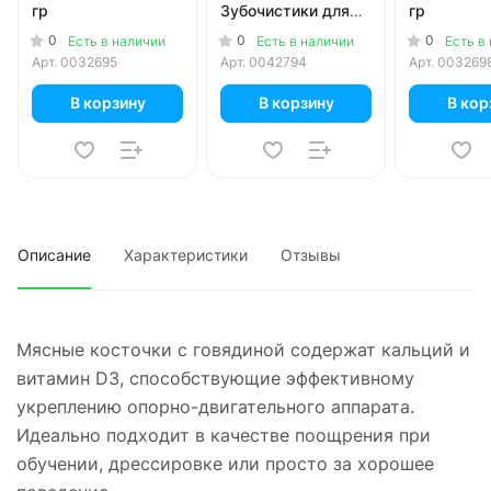
гр
Зубочистики для
гр
собак мелких
0
0
0
Есть в наличии
Есть в наличии
Есть в
пород 10-25 кг с
Арт.
0032695
Арт.
0042794
Арт.
003269
курицей 95 гр
В корзину
В корзину
В кор
Описание
Характеристики
Отзывы
Мясные косточки с говядиной содержат кальций и
витамин D3, способствующие эффективному
укреплению опорно-двигательного аппарата.
Идеально подходит в качестве поощрения при
обучении, дрессировке или просто за хорошее