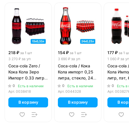
218 ₽
154 ₽
177 ₽
за 1 шт
за 1 шт
за 1 ш
за уп
за уп
за у
3 270 ₽
3 690 ₽
1 060 ₽
Coca-cola Zero /
Coca-cola / Кока
Coca-cola 
Кока Кола Зеро
Кола импорт 0,25
Кола Импо
Импорт 0.33 литра,
литра, стекло, 24
литр, пэт, 
стекло, 15 шт. в уп.
шт. в уп.
уп.
0
0
0
Есть в наличии
Есть в наличии
Есть в
Арт.
0038418
Арт.
0044328
Арт.
003827
В корзину
В корзину
В кор