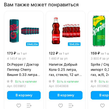
Вам также может понравиться
173 ₽
122 ₽
159 ₽
за 1 шт
за 1 шт
за 1 
за уп
за уп
за у
4 145 ₽
1 460 ₽
3 800 ₽
Dr.Pepper / Доктор
Напиток Добрый
Sprite / Сп
Пеппер Cherry
Кола 0.25 литра,
импорт 0,3
Вишня 0.33 литра,
газ, стекло, 12 шт.
газ, ж/б, 2
ж/б, 24 шт. в уп.
в уп.
уп.
0
0
0
Есть в наличии
Есть в наличии
Есть в
Арт.
0039812
Арт.
0040608
Арт.
003962
В корзину
В корзину
В кор