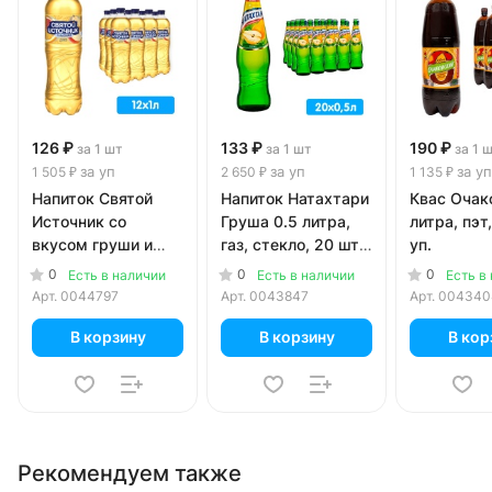
126 ₽
133 ₽
190 ₽
за 1 шт
за 1 шт
за 1 
за уп
за уп
за уп
1 505 ₽
2 650 ₽
1 135 ₽
Напиток Святой
Напиток Натахтари
Квас Очак
Источник со
Груша 0.5 литра,
литра, пэт,
вкусом груши и
газ, стекло, 20 шт.
уп.
цитруса 1 литр, газ,
в уп.
0
0
0
Есть в наличии
Есть в наличии
Есть в
пэт, 12 шт. в уп.
Арт.
0044797
Арт.
0043847
Арт.
004340
В корзину
В корзину
В кор
Рекомендуем также