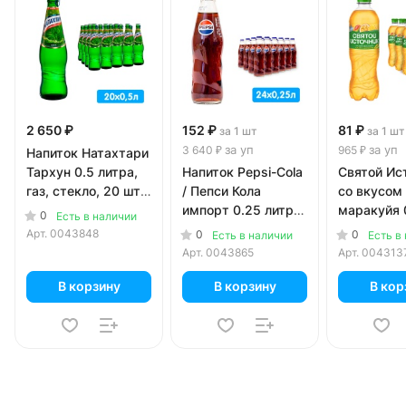
2 650 ₽
152 ₽
81 ₽
за 1 шт
за 1 шт
за уп
за уп
3 640 ₽
965 ₽
Напиток Натахтари
Тархун 0.5 литра,
Напиток Pepsi-Cola
Святой Ис
газ, стекло, 20 шт.
/ Пепси Кола
со вкусом
в уп.
импорт 0.25 литра,
маракуйя 
0
Есть в наличии
стекло, 24 шт. в уп.
литра, газ,
Арт.
0043848
0
0
Есть в наличии
Есть в
шт. в уп.
Арт.
0043865
Арт.
004313
В корзину
В корзину
В кор