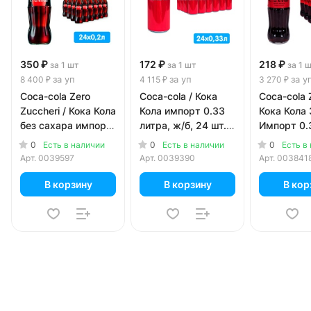
350 ₽
172 ₽
218 ₽
за 1 шт
за 1 шт
за 1 
за уп
за уп
за у
8 400 ₽
4 115 ₽
3 270 ₽
Coca-cola Zero
Coca-cola / Кока
Coca-cola 
Zuccheri / Кока Кола
Кола импорт 0.33
Кока Кола
без сахара импорт
литра, ж/б, 24 шт. в
Импорт 0.
0.2 литра, стекло,
уп.
стекло, 15 
0
0
0
Есть в наличии
Есть в наличии
Есть в
24 шт. в уп.
Арт.
0039597
Арт.
0039390
Арт.
003841
В корзину
В корзину
В кор