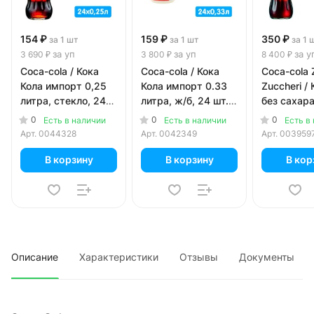
154 ₽
159 ₽
350 ₽
за 1 шт
за 1 шт
за 1 
за уп
за уп
за у
3 690 ₽
3 800 ₽
8 400 ₽
Coca-cola / Кока
Coca-cola / Кока
Coca-cola 
Кола импорт 0,25
Кола импорт 0.33
Zuccheri /
литра, стекло, 24
литра, ж/б, 24 шт. в
без сахар
шт. в уп.
уп.
0.2 литра,
0
0
0
Есть в наличии
Есть в наличии
Есть в
24 шт. в уп
Арт.
0044328
Арт.
0042349
Арт.
003959
В корзину
В корзину
В кор
Описание
Характеристики
Отзывы
Документы