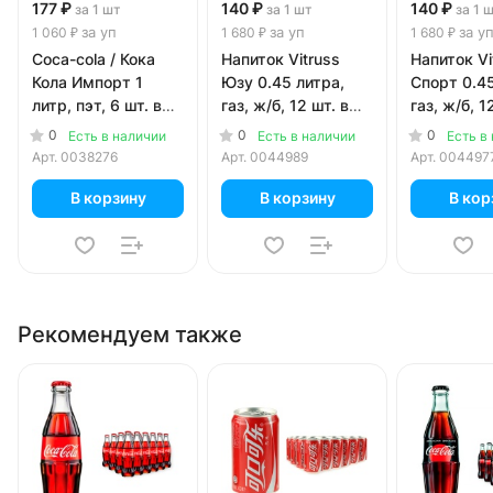
177 ₽
140 ₽
140 ₽
за 1 шт
за 1 шт
за 1 
за уп
за уп
за у
1 060 ₽
1 680 ₽
1 680 ₽
Coca-cola / Кока
Напиток Vitruss
Напиток Vi
Кола Импорт 1
Юзу 0.45 литра,
Спорт 0.45
литр, пэт, 6 шт. в
газ, ж/б, 12 шт. в
газ, ж/б, 1
уп.
уп.
уп.
0
0
0
Есть в наличии
Есть в наличии
Есть в
Арт.
0038276
Арт.
0044989
Арт.
004497
В корзину
В корзину
В кор
Рекомендуем также