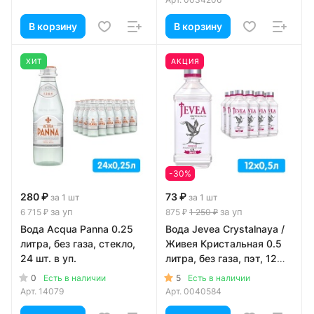
В корзину
В корзину
ХИТ
АКЦИЯ
-30%
280 ₽
73 ₽
за 1 шт
за 1 шт
за уп
за уп
6 715 ₽
875 ₽
1 250 ₽
Вода Acqua Panna 0.25
Вода Jevea Crystalnaya /
литра, без газа, стекло,
Живея Кристальная 0.5
24 шт. в уп.
литра, без газа, пэт, 12
шт. в уп.
0
5
Есть в наличии
Есть в наличии
Арт.
14079
Арт.
0040584