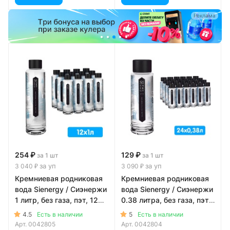
а
Реклама
254 ₽
129 ₽
за 1 шт
за 1 шт
за уп
за уп
3 040 ₽
3 090 ₽
Кремниевая родниковая
Кремниевая родниковая
вода Sienergy / Сиэнержи
вода Sienergy / Сиэнержи
1 литр, без газа, пэт, 12
0.38 литра, без газа, пэт,
шт. в уп.
24 шт. в уп.
4.5
5
Есть в наличии
Есть в наличии
Арт.
0042805
Арт.
0042804