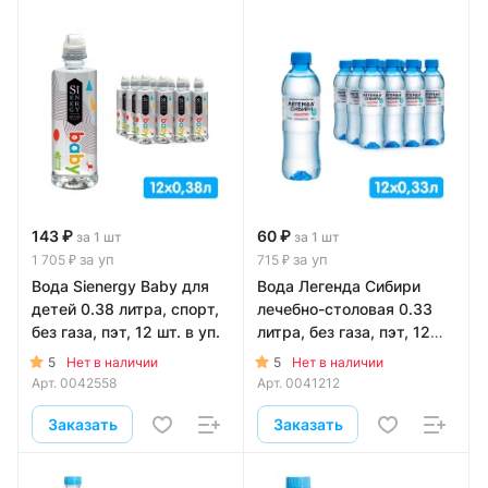
143 ₽
60 ₽
за 1 шт
за 1 шт
за уп
за уп
1 705 ₽
715 ₽
Вода Sienergy Baby для
Вода Легенда Сибири
детей 0.38 литра, спорт,
лечебно-столовая 0.33
без газа, пэт, 12 шт. в уп.
литра, без газа, пэт, 12
шт. в уп.
5
5
Нет в наличии
Нет в наличии
Арт.
0042558
Арт.
0041212
Заказать
Заказать