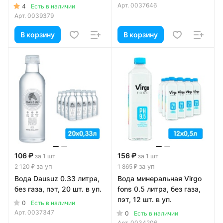
Арт.
0037646
4
Есть в наличии
Арт.
0039379
В корзину
В корзину
106 ₽
156 ₽
за 1 шт
за 1 шт
за уп
за уп
2 120 ₽
1 865 ₽
Вода Dausuz 0.33 литра,
Вода минеральная Virgo
без газа, пэт, 20 шт. в уп.
fons 0.5 литра, без газа,
пэт, 12 шт. в уп.
0
Есть в наличии
Арт.
0037347
0
Есть в наличии
Арт.
0034206