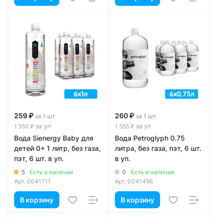
259 ₽
260 ₽
за 1 шт
за 1 шт
за уп
за уп
1 550 ₽
1 555 ₽
Вода Sienergy Baby для
Вода Petroglyph 0.75
детей 0+ 1 литр, без газа,
литра, без газа, пэт, 6 шт.
пэт, 6 шт. в уп.
в уп.
5
0
Есть в наличии
Есть в наличии
Арт.
0041711
Арт.
0041498
В корзину
В корзину