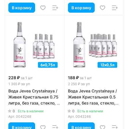
В корзину
В корзину
228 ₽
188 ₽
за 1 шт
за 1 шт
за уп
за уп
1 365 ₽
2 250 ₽
Вода Jevea Crystalnaya /
Вода Jevea Crystalnaya /
Живея Кристальная 0.75
Живея Кристальная 0.5
литра, без газа, стекло, 6
литра, без газа, стекло,
шт. в уп.
12 шт. в уп.
0
0
Есть в наличии
Есть в наличии
Арт.
0042248
Арт.
0042246
В корзину
В корзину