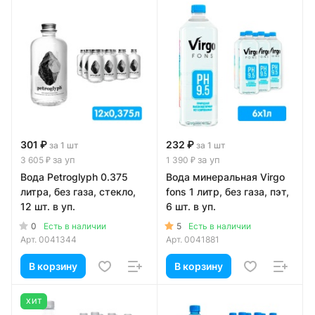
301 ₽
232 ₽
за 1 шт
за 1 шт
за уп
за уп
3 605 ₽
1 390 ₽
Вода Petroglyph 0.375
Вода минеральная Virgo
литра, без газа, стекло,
fons 1 литр, без газа, пэт,
12 шт. в уп.
6 шт. в уп.
0
5
Есть в наличии
Есть в наличии
Арт.
0041344
Арт.
0041881
В корзину
В корзину
ХИТ