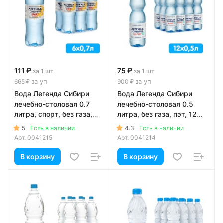
111 ₽
75 ₽
за 1 шт
за 1 шт
за уп
за уп
665 ₽
900 ₽
Вода Легенда Сибири
Вода Легенда Сибири
лечебно-столовая 0.7
лечебно-столовая 0.5
литра, спорт, без газа,
литра, без газа, пэт, 12
пэт, 6 шт. в уп.
шт. в уп.
5
4.3
Есть в наличии
Есть в наличии
Арт.
0041215
Арт.
0041214
В корзину
В корзину