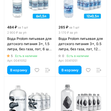
484 ₽
265 ₽
за 1 шт
за 1 шт
за уп
за уп
2 900 ₽
3 170 ₽
Вода Prolom питьевая для
Вода Prolom питьевая для
детского питания 3+, 1.5
детского питания 3+, 0.5
литра, без газа, пэт, 6 шт.
литра, без газа, пэт, 12
в уп.
шт. в уп.
5
0
Есть в наличии
Есть в наличии
Арт.
0041052
Арт.
0041051
В корзину
В корзину