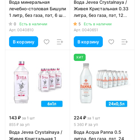
Вода минеральная
Вода Jevea Crystalnaya /
лечебно-столовая Бишули
Живея Кристальная 0.33
1 литр, без газа, пэт, 6 шт.
литра, без газа, пэт, 12
в уп.
шт. в уп.
0
5
Есть в наличии
Есть в наличии
Арт.
0040810
Арт.
0040651
В корзину
В корзину
ХИТ
143 ₽
224 ₽
за 1 шт
за 1 шт
за уп
за уп
855 ₽
5 360 ₽
Вода Jevea Crystalnaya /
Вода Acqua Panna 0.5
Живея Кристальная 1
литра, без газа, пэт, 24