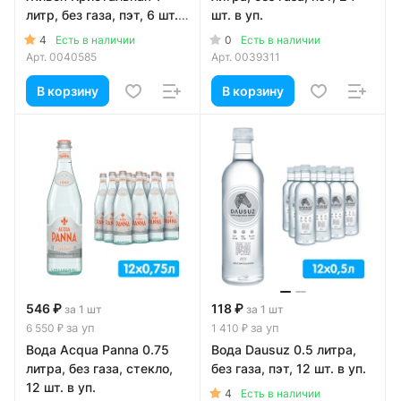
литр, без газа, пэт, 6 шт. в
шт. в уп.
уп.
4
0
Есть в наличии
Есть в наличии
Арт.
0040585
Арт.
0039311
В корзину
В корзину
546 ₽
118 ₽
за 1 шт
за 1 шт
за уп
за уп
6 550 ₽
1 410 ₽
Вода Acqua Panna 0.75
Вода Dausuz 0.5 литра,
литра, без газа, стекло,
без газа, пэт, 12 шт. в уп.
12 шт. в уп.
4
Есть в наличии