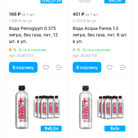
166 ₽
451 ₽
за 1 шт
за 1 шт
за уп
за уп
1 990 ₽
2 705 ₽
Вода Petroglyph 0.375
Вода Acqua Panna 1.5
литра, без газа, пэт, 12
литра, без газа, пэт, 6 шт.
шт. в уп.
в уп.
5
0
Есть в наличии
Есть в наличии
Арт.
0040737
Арт.
0040719
В корзину
В корзину