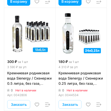
В корзину
В корзину
300 ₽
180 ₽
за 1 шт
за 1 шт
за уп
за уп
3 590 ₽
4 310 ₽
Кремниевая родниковая
Кремниевая родниковая
вода Sienergy / Сиэнержи
вода Sienergy / Сиэнержи
0.5 литра, без газа,
0.25 литра, без газа,
стекло, 12 шт. в уп.
стекло, 24 шт. в уп.
0
0
Нет в наличии
Нет в наличии
Арт.
0042806
Арт.
0044534
Заказать
Заказать