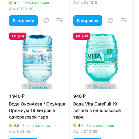
Арт.
0024218
4.3
Есть в наличии
Арт.
0030169
В корзину
В корзину
АКЦИЯ
АКЦИЯ
1 940 ₽
940 ₽
Вода ОксиАква / OxyAqua
Вода Vita CareFull 19
Премиум 19 литров в
литров в одноразовой
одноразовой таре
таре
4.5
4.6
Есть в наличии
Есть в наличии
Арт.
0034564
Арт.
0042192