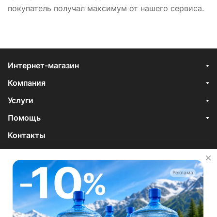
покупатель получал максимум от нашего сервиса.
Интернет-магазин
Компания
Услуги
Помощь
Контакты
8 495 921-34-34
Отдел продаж
Реклама
zakaz@vodovoz.ru
Для поставщиков
714@vodovoz.ru
Отдел рекламы