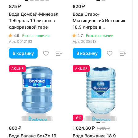
875 ₽
820 ₽
Вода Домбай-Минерал
Вода Старо-
Теберэль 19 литров в
Мытищинский Источник
одноразовой таре
18.9 литров в
одноразовой таре
4.9
4.7
Есть в наличии
Есть в наличии
Арт.
0012193
Арт.
0038913
В корзину
В корзину
АКЦИЯ
АКЦИЯ
-6%
800 ₽
1 024.60 ₽
1 090 ₽
Вода Баланс Se+Zn 19
Вода Волжанка 18.9