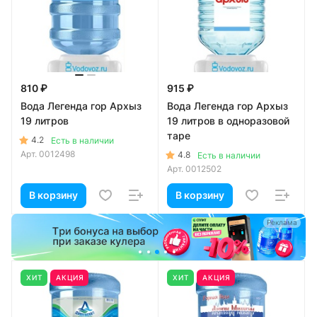
810 ₽
915 ₽
Вода Легенда гор Архыз
Вода Легенда гор Архыз
19 литров
19 литров в одноразовой
таре
4.2
Есть в наличии
Арт.
0012498
4.8
Есть в наличии
Арт.
0012502
В корзину
В корзину
а
Реклама
ХИТ
АКЦИЯ
ХИТ
АКЦИЯ