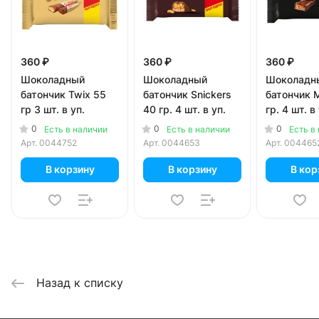
360 ₽
360 ₽
360 ₽
Шоколадный
Шоколадный
Шоколадн
батончик Twix 55
батончик Snickers
батончик 
гр 3 шт. в уп.
40 гр. 4 шт. в уп.
гр. 4 шт. в
0
0
0
Есть в наличии
Есть в наличии
Есть в
Арт.
0044752
Арт.
0044653
Арт.
004465
В корзину
В корзину
В кор
Назад к списку