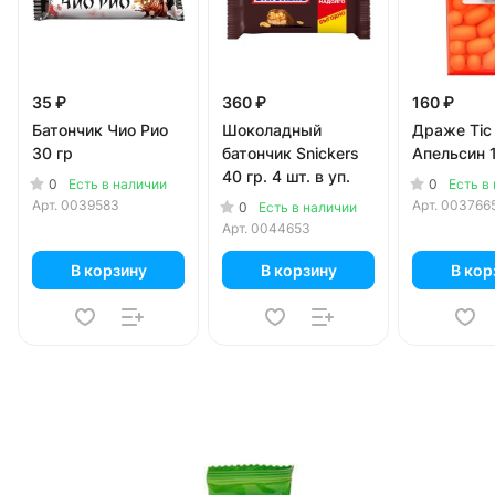
35 ₽
360 ₽
160 ₽
Батончик Чио Рио
Шоколадный
Драже Tic
30 гр
батончик Snickers
Апельсин 1
40 гр. 4 шт. в уп.
0
0
Есть в наличии
Есть в
Арт.
0039583
Арт.
003766
0
Есть в наличии
Арт.
0044653
В корзину
В корзину
В кор