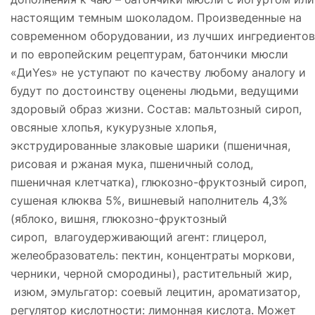
настоящим темным шоколадом. Произведенные на
современном оборудовании, из лучших ингредиентов
и по европейским рецептурам, батончики мюсли
«ДиYes» не уступают по качеству любому аналогу и
будут по достоинству оценены людьми, ведущими
здоровый образ жизни. Состав: мальтозный сироп,
овсяные хлопья, кукурузные хлопья,
экструдированные злаковые шарики (пшеничная,
рисовая и ржаная мука, пшеничный солод,
пшеничная клетчатка), глюкозно-фруктозный сироп,
сушеная клюква 5%, вишневый наполнитель 4,3%
(яблоко, вишня, глюкозно-фруктозный
сироп, влагоудерживающий агент: глицерол,
желеобразователь: пектин, концентраты моркови,
черники, черной смородины), растительный жир,
изюм, эмульгатор: соевый лецитин, ароматизатор,
регулятор кислотности: лимонная кислота. Может