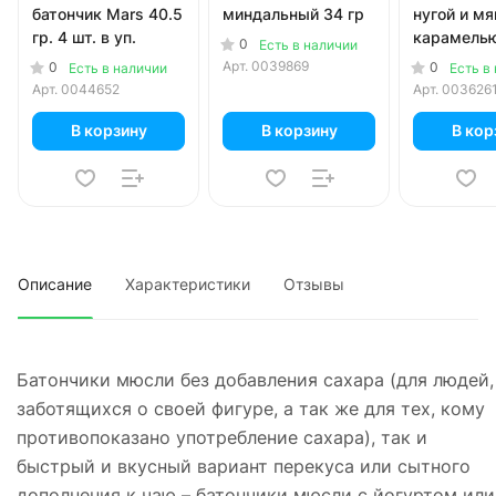
батончик Mars 40.5
миндальный 34 гр
нугой и мя
гр. 4 шт. в уп.
карамелью
0
Есть в наличии
Арт.
0039869
0
0
Есть в наличии
Есть в
Арт.
0044652
Арт.
003626
В корзину
В корзину
В кор
Описание
Характеристики
Отзывы
Батончики мюсли без добавления сахара (для людей,
заботящихся о своей фигуре, а так же для тех, кому
противопоказано употребление сахара), так и
быстрый и вкусный вариант перекуса или сытного
дополнения к чаю – батончики мюсли с йогуртом или