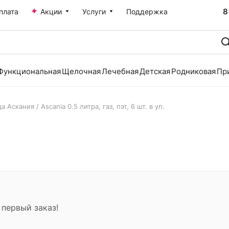
8
плата
Акции
Услуги
Поддержка
Функциональная
Щелочная
Лечебная
Детская
Родниковая
Пр
а Аскания / Ascania 0.5 литра, газ, пэт, 6 шт. в уп.
 первый заказ!