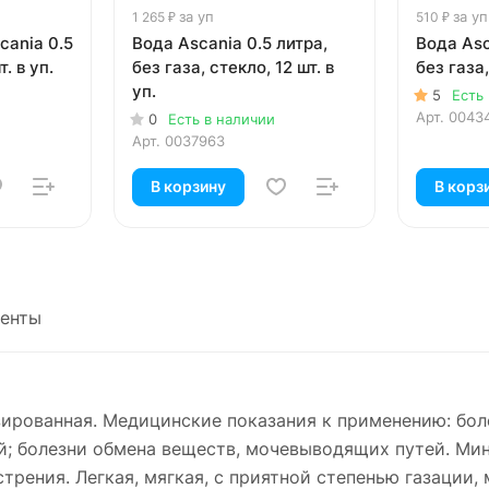
за уп
за уп
1 265 ₽
510 ₽
cania 0.5
Вода Ascania 0.5 литра,
Вода Asc
т. в уп.
без газа, стекло, 12 шт. в
без газа,
уп.
5
Есть
Арт.
0043
0
Есть в наличии
Арт.
0037963
В корзину
В корз
енты
ированная. Медицинские показания к применению: бол
й; болезни обмена веществ, мочевыводящих путей. Ми
трения. Легкая, мягкая, с приятной степенью газации,