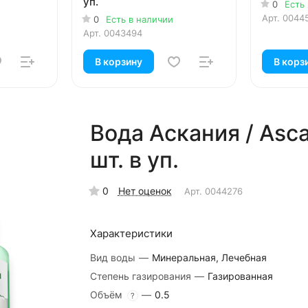
уп.
0
Есть
Арт.
0044
0
Есть в наличии
Арт.
0043494
В корзину
В корз
Вода Аскания / Ascan
шт. в уп.
0
Нет оценок
Арт.
0044276
Характеристики
Вид воды
—
Минеральная, Лечебная
Степень газирования
—
Газированная
Объём
—
0.5
?