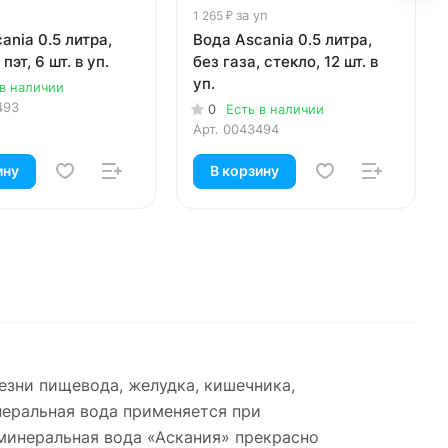
за уп
1 265 ₽
ania 0.5 литра,
Вода Ascania 0.5 литра,
 пэт, 6 шт. в уп.
без газа, стекло, 12 шт. в
уп.
 в наличии
493
0
Есть в наличии
Арт.
0043494
ину
В корзину
езни пищевода, желудка, кишечника,
неральная вода применяется при
 минеральная вода «Аскания» прекрасно