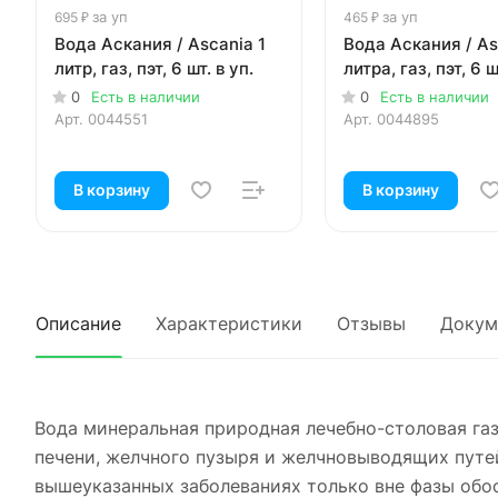
за уп
за уп
695 ₽
465 ₽
Вода Аскания / Ascania 1
Вода Аскания / As
литр, газ, пэт, 6 шт. в уп.
литра, газ, пэт, 6 ш
0
Есть в наличии
0
Есть в наличии
Арт.
0044551
Арт.
0044895
В корзину
В корзину
Описание
Характеристики
Отзывы
Докум
Вода минеральная природная лечебно-столовая газ
печени, желчного пузыря и желчновыводящих путе
вышеуказанных заболеваниях только вне фазы обос