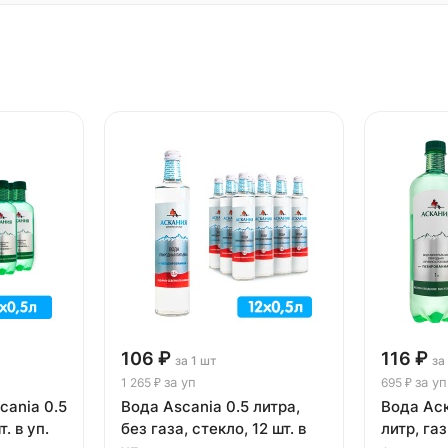
106 ₽
116 ₽
за 1 шт
за
за уп
за уп
1 265 ₽
695 ₽
cania 0.5
Вода Ascania 0.5 литра,
Вода Аск
т. в уп.
без газа, стекло, 12 шт. в
литр, газ,