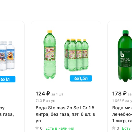
124 ₽
178 ₽
за 1 шт
за
за уп
за 
740 ₽
1 065 ₽
by
Вода Stelmas Zn Se I Cr 1.5
Вода ми
з газа,
литра, без газа, пэт, 6 шт. в
лечебно
уп.
1 литр, га
0
Есть в наличии
0
Есть