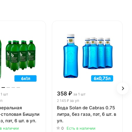
358 ₽
 1 шт
за 1 шт
уп
за уп
2 145 ₽
неральная
Вода Solan de Cabras 0.75
-столовая Бишули
литра, без газа, пэт, 6 шт. в
з, пэт, 6 шт. в уп.
уп.
 в наличии
0
Есть в наличии