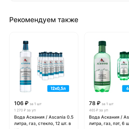
Рекомендуем также
106 ₽
78 ₽
за 1 шт
за 1 шт
за уп
за уп
1 270 ₽
465 ₽
Вода Аскания / Ascania 0.5
Вода Аскания / As
литра, газ, стекло, 12 шт. в
литра, газ, пэт, 6 ш