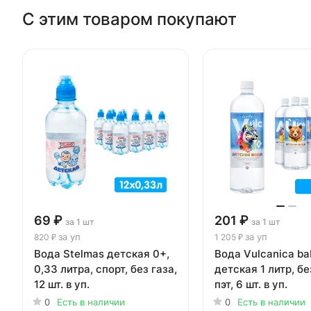
С этим товаром покупают
69 ₽
201 ₽
за 1 шт
за 1 шт
за уп
за уп
820 ₽
1 205 ₽
Вода Stelmas детская 0+,
Вода Vulcanica ba
0,33 литра, спорт, без газа,
детская 1 литр, бе
12 шт. в уп.
пэт, 6 шт. в уп.
0
Есть в наличии
0
Есть в наличии