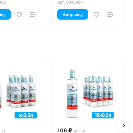
809
Арт.
0040897
ину
В корзину
106 ₽
1 шт
за 1 шт