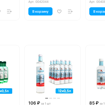
Арт.
0042044
Арт.
0040
В корзину
В корз
106 ₽
85 ₽
за 1 шт
за 