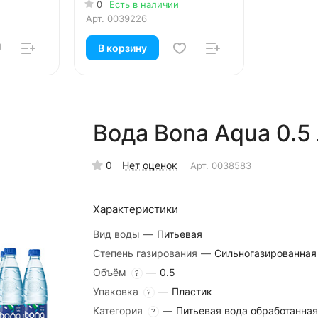
0
Есть в наличии
Арт.
0039226
В корзину
Вода Bona Aqua 0.5 л
0
Нет оценок
Арт.
0038583
Характеристики
Вид воды
—
Питьевая
Степень газирования
—
Сильногазированная
Объём
—
0.5
?
Упаковка
—
Пластик
?
Категория
—
Питьевая вода обработанная
?