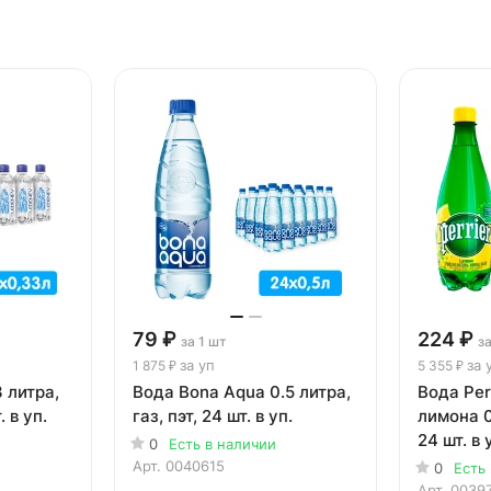
79 ₽
224 ₽
за 1 шт
за
за уп
за 
1 875 ₽
5 355 ₽
 литра,
Вода Bona Aqua 0.5 литра,
Вода Per
. в уп.
газ, пэт, 24 шт. в уп.
лимона 0.
24 шт. в 
0
Есть в наличии
Арт.
0040615
0
Есть
Арт.
0039