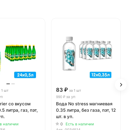
83 ₽
 1 шт
за 1 шт
уп
за уп
990 ₽
rier со вкусом
Вода No stress магниевая
5 литра, газ, пэт,
0.35 литра, без газа, пэт, 12
уп.
шт. в уп.
 в наличии
0
Есть в наличии
756
Арт.
0034514