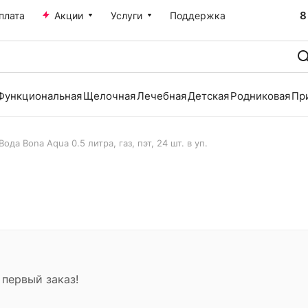
8
плата
Акции
Услуги
Поддержка
Функциональная
Щелочная
Лечебная
Детская
Родниковая
Пр
Вода Bona Aqua 0.5 литра, газ, пэт, 24 шт. в уп.
 первый заказ!