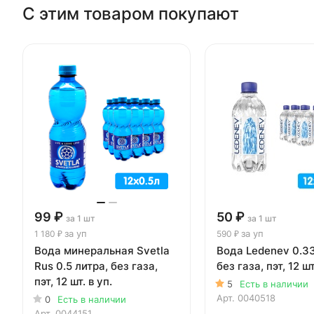
С этим товаром покупают
99 ₽
50 ₽
за 1 шт
за 1 шт
за уп
за уп
1 180 ₽
590 ₽
Вода минеральная Svetla
Вода Ledenev 0.33
Rus 0.5 литра, без газа,
без газа, пэт, 12 шт
пэт, 12 шт. в уп.
5
Есть в наличии
Арт.
0040518
0
Есть в наличии
Арт.
0044151