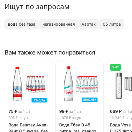
Ищут по запросам
вода без газа
негазированная
чартак
05 литра
Вам также может понравиться
ХИТ
75 ₽
99 ₽
669 ₽
за 1 шт
за 1 шт
за 1 
за уп
за уп
за 
895 ₽
1 975 ₽
16 040 ₽
Вода Бештау Аква-
Вода Тбау 0.45
Вода Voss 
Вайт 0.5 литра, без
литра, газ, стекло,
0.375 литр