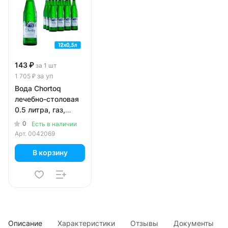
143 ₽
за 1 шт
за уп
1 705 ₽
Вода Chortoq
лечебно-столовая
0.5 литра, газ,
стекло, 12 шт. в уп.
0
Есть в наличии
Арт.
0042069
В корзину
Описание
Характеристики
Отзывы
Документы