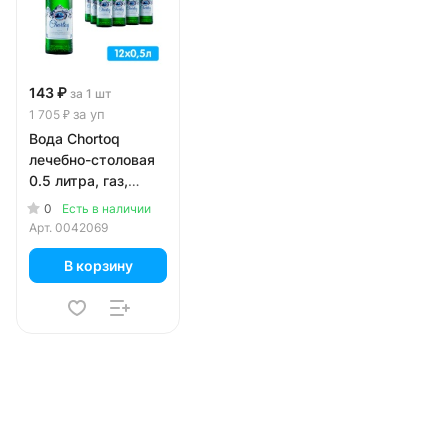
143 ₽
за 1 шт
за уп
1 705 ₽
Вода Chortoq
лечебно-столовая
0.5 литра, газ,
стекло, 12 шт. в уп.
0
Есть в наличии
Арт.
0042069
В корзину