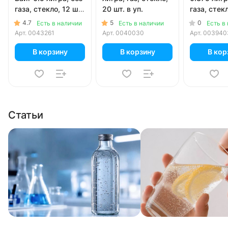
газа, стекло, 12 шт.
20 шт. в уп.
газа, стек
в уп.
в уп.
4.7
5
0
Есть в наличии
Есть в наличии
Есть в
Арт.
0043261
Арт.
0040030
Арт.
003940
В корзину
В корзину
В кор
Статьи