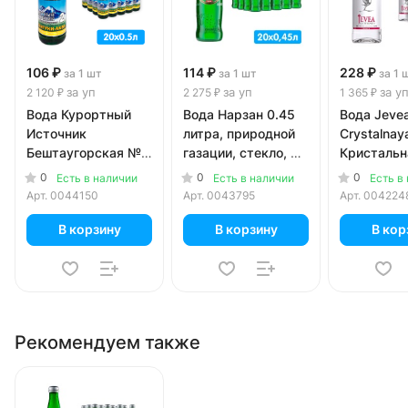
106 ₽
114 ₽
228 ₽
за 1 шт
за 1 шт
за 1 
за уп
за уп
за у
2 120 ₽
2 275 ₽
1 365 ₽
Вода Курортный
Вода Нарзан 0.45
Вода Jeve
Источник
литра, природной
Crystalnay
Бештаугорская №2
газации, стекло, 20
Кристальн
0.5 литра, газ,
шт. в уп.
литра, без 
0
0
0
Есть в наличии
Есть в наличии
Есть в
стекло, 20 шт. в уп.
стекло, 6 ш
Арт.
0044150
Арт.
0043795
Арт.
004224
В корзину
В корзину
В кор
Рекомендуем также