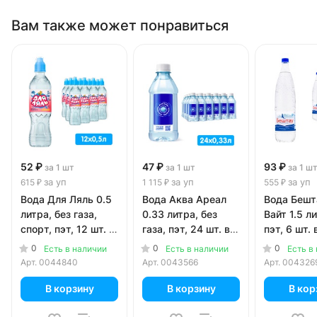
Вам также может понравиться
52 ₽
47 ₽
93 ₽
за 1 шт
за 1 шт
за 1 ш
за уп
за уп
за уп
615 ₽
1 115 ₽
555 ₽
Вода Для Ляль 0.5
Вода Аква Ареал
Вода Бешт
литра, без газа,
0.33 литра, без
Вайт 1.5 ли
спорт, пэт, 12 шт. в
газа, пэт, 24 шт. в
пэт, 6 шт. 
уп.
уп.
0
0
0
Есть в наличии
Есть в наличии
Есть в
Арт.
0044840
Арт.
0043566
Арт.
004326
В корзину
В корзину
В кор