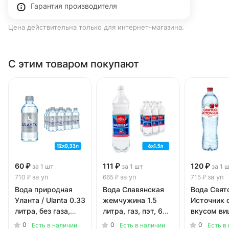
Гарантия производителя
Цена действительна только для интернет-магазина.
С этим товаром покупают
60 ₽
111 ₽
120 ₽
за 1 шт
за 1 шт
за 1 
за уп
за уп
за уп
710 ₽
665 ₽
715 ₽
Вода природная
Вода Славянская
Вода Свят
Уланта / Ulanta 0.33
жемчужина 1.5
Источник 
литра, без газа,
литра, газ, пэт, 6
вкусом ви
пэт, 12 шт. в уп.
шт. в уп.
литра, без 
0
0
0
Есть в наличии
Есть в наличии
Есть в