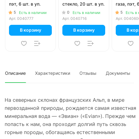
пэт, 6 шт. в уп.
стекло, 20 шт. в уп.
газа, пэт, 
уп.
5
0
5
Есть в наличии
Есть в наличии
Есть в
Арт.
0040777
Арт.
0040716
Арт.
004060
В корзину
В корзину
В кор
Описание
Характеристики
Отзывы
Документы
На северных склонах французских Альп, в мире
первозданной природы, рождается самая известная
минеральная вода — «Эвиан» («Evian»). Прежде чем
попасть к нам, она проходит долгий путь сквозь
горные породы, обогащаясь естественными