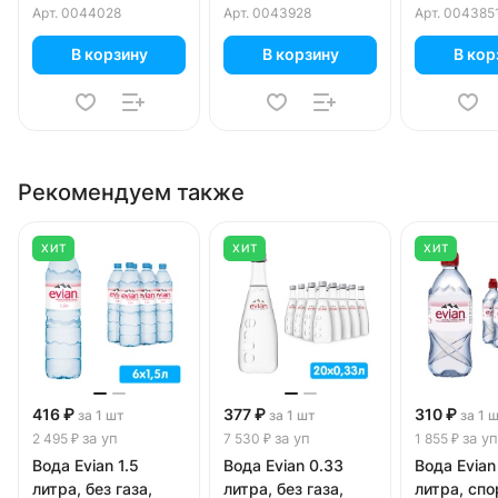
пэт, 6 шт. 
Арт.
0044028
Арт.
0043928
Арт.
004385
В корзину
В корзину
В кор
Рекомендуем также
ХИТ
ХИТ
ХИТ
416 ₽
377 ₽
310 ₽
за 1 шт
за 1 шт
за 1 
за уп
за уп
за уп
2 495 ₽
7 530 ₽
1 855 ₽
Вода Evian 1.5
Вода Evian 0.33
Вода Evian
литра, без газа,
литра, без газа,
литра, спо