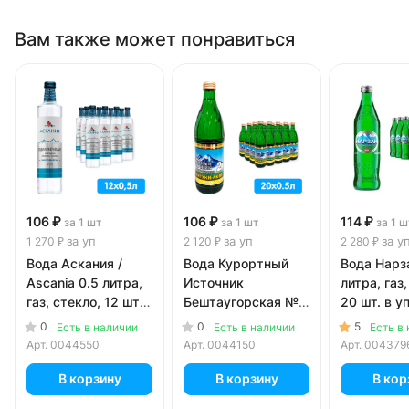
Вам также может понравиться
106 ₽
106 ₽
114 ₽
за 1 шт
за 1 шт
за 1 ш
за уп
за уп
за у
1 270 ₽
2 120 ₽
2 280 ₽
Вода Аскания /
Вода Курортный
Вода Нарз
Ascania 0.5 литра,
Источник
литра, газ,
газ, стекло, 12 шт.
Бештаугорская №2
20 шт. в уп
в уп.
0.5 литра, газ,
0
0
5
Есть в наличии
Есть в наличии
Есть в
стекло, 20 шт. в уп.
Арт.
0044550
Арт.
0044150
Арт.
004379
В корзину
В корзину
В кор