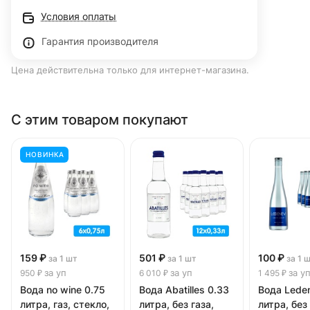
Условия оплаты
Гарантия производителя
Цена действительна только для интернет-магазина.
С этим товаром покупают
НОВИНКА
159 ₽
501 ₽
100 ₽
за 1 шт
за 1 шт
за 1 
за уп
за уп
за у
950 ₽
6 010 ₽
1 495 ₽
Вода no wine 0.75
Вода Abatilles 0.33
Вода Lede
литра, газ, стекло,
литра, без газа,
литра, без 