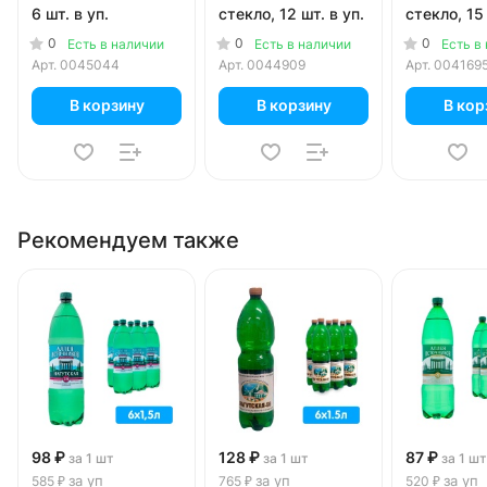
6 шт. в уп.
стекло, 12 шт. в уп.
стекло, 15 
0
0
0
Есть в наличии
Есть в наличии
Есть в
Арт.
0045044
Арт.
0044909
Арт.
004169
В корзину
В корзину
В кор
Рекомендуем также
98 ₽
128 ₽
87 ₽
за 1 шт
за 1 шт
за 1 шт
за уп
за уп
за уп
585 ₽
765 ₽
520 ₽