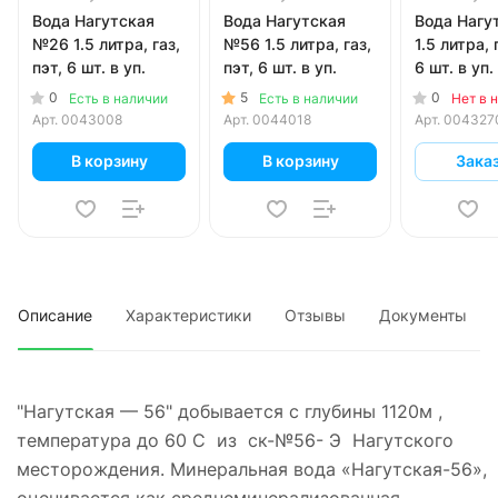
Вода Нагутская
Вода Нагутская
Вода Нагу
№26 1.5 литра, газ,
№56 1.5 литра, газ,
1.5 литра, 
пэт, 6 шт. в уп.
пэт, 6 шт. в уп.
6 шт. в уп.
0
5
0
Есть в наличии
Есть в наличии
Нет в 
Арт.
0043008
Арт.
0044018
Арт.
004327
В корзину
В корзину
Зака
Описание
Характеристики
Отзывы
Документы
"Нагутская — 56" добывается с глубины 1120м ,
температура до 60 С из ск-№56- Э Нагутского
месторождения. Минеральная вода «Нагутская-56»,
оценивается как среднеминерализованная