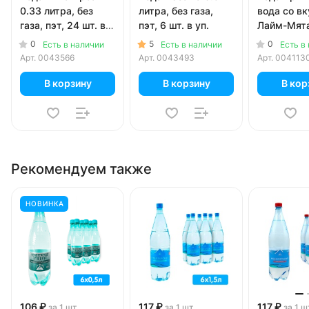
0.33 литра, без
литра, без газа,
вода со в
газа, пэт, 24 шт. в
пэт, 6 шт. в уп.
Лайм-Мята
уп.
газ, пэт, 1
0
5
0
Есть в наличии
Есть в наличии
Есть в
Арт.
0043566
Арт.
0043493
Арт.
004113
В корзину
В корзину
В кор
Рекомендуем также
НОВИНКА
106 ₽
117 ₽
117 ₽
за 1 шт
за 1 шт
за 1 ш