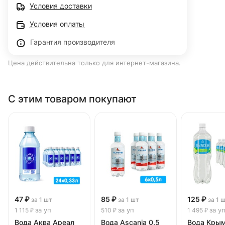
Условия доставки
Условия оплаты
Гарантия производителя
Цена действительна только для интернет-магазина.
С этим товаром покупают
47 ₽
85 ₽
125 ₽
за 1 шт
за 1 шт
за 1 
за уп
за уп
за у
1 115 ₽
510 ₽
1 495 ₽
Вода Аква Ареал
Вода Ascania 0.5
Вода Кры