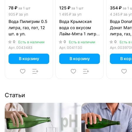
78 ₽
125 ₽
354 ₽
за 1 шт
за 1 шт
за 1 
за уп
за уп
за у
935 ₽
1 495 ₽
4 245 ₽
Вода Пилигрим 0.5
Вода Крымская
Вода Donat
литра, газ, пэт, 12
вода со вкусом
Донат Маг
шт. в уп.
Лайм-Мята 1 литр,
литра, газ,
газ, пэт, 12 шт. в уп.
шт. в уп.
0
0
0
Есть в наличии
Есть в наличии
Есть в
Арт.
0043483
Арт.
0041130
Арт.
003970
В корзину
В корзину
В кор
Статьи