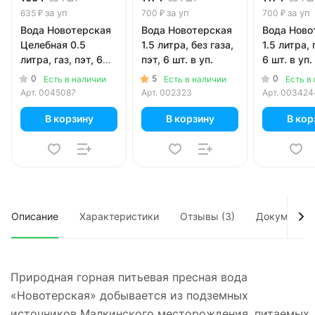
за уп
за уп
за уп
635 ₽
700 ₽
700 ₽
Вода Новотерская
Вода Новотерская
Вода Ново
Целебная 0.5
1.5 литра, без газа,
1.5 литра, 
литра, газ, пэт, 6
пэт, 6 шт. в уп.
6 шт. в уп.
шт. в уп.
0
5
0
Есть в наличии
Есть в наличии
Есть в
Арт.
0045087
Арт.
002323
Арт.
003424
В корзину
В корзину
В кор
Описание
Характеристики
Отзывы (3)
Документы
Природная горная питьевая пресная вода
«Новотерская» добывается из подземных
источников Малкинского месторождения, питаемых