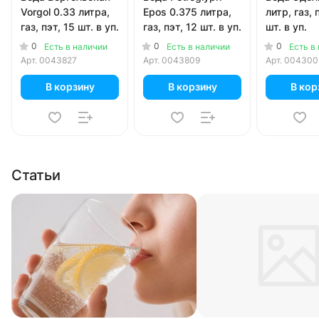
Vorgol 0.33 литра,
Epos 0.375 литра,
литр, газ, 
газ, пэт, 15 шт. в уп.
газ, пэт, 12 шт. в уп.
шт. в уп.
0
0
0
Есть в наличии
Есть в наличии
Есть в
Арт.
0043827
Арт.
0043809
Арт.
004300
В корзину
В корзину
В кор
Статьи