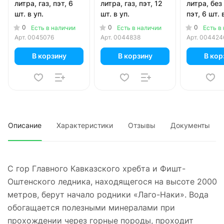
литра, газ, пэт, 6
литра, газ, пэт, 12
литра, без 
шт. в уп.
шт. в уп.
пэт, 6 шт. 
0
0
0
Есть в наличии
Есть в наличии
Есть в
Арт.
0045076
Арт.
0044838
Арт.
004424
В корзину
В корзину
В кор
Описание
Характеристики
Отзывы
Документы
С гор Главного Кавказского хребта и Фишт-
Оштенского ледника, находящегося на высоте 2000
метров, берут начало родники «Лаго-Наки». Вода
обогащается полезными минералами при
прохождении через горные породы, проходит