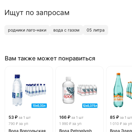
Ищут по запросам
родники лаго-наки
вода c газом
05 литра
Вам также может понравиться
53 ₽
166 ₽
85 ₽
за 1 шт
за 1 шт
за 1 ш
за уп
за уп
за у
790 ₽
1 990 ₽
1 010 ₽
Вода Воргольская
Вода Petroglyph
Вода Эдел