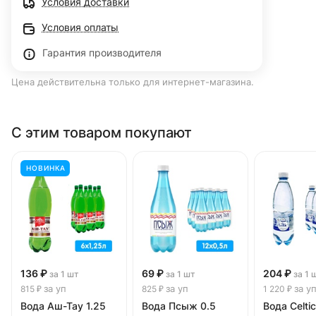
Условия доставки
Условия оплаты
Гарантия производителя
Цена действительна только для интернет-магазина.
С этим товаром покупают
НОВИНКА
136 ₽
69 ₽
204 ₽
за 1 шт
за 1 шт
за 1 
за уп
за уп
за у
815 ₽
825 ₽
1 220 ₽
Вода Аш-Тау 1.25
Вода Псыж 0.5
Вода Celtic