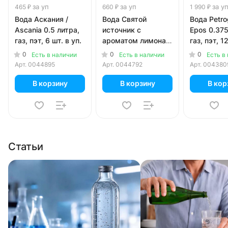
за уп
за уп
за у
465 ₽
660 ₽
1 990 ₽
Вода Аскания /
Вода Святой
Вода Petro
Ascania 0.5 литра,
источник с
Epos 0.375
газ, пэт, 6 шт. в уп.
ароматом лимона и
газ, пэт, 1
лайма 0.5 литра,
0
0
0
Есть в наличии
Есть в наличии
Есть в
газ, пэт, 12 шт. в уп.
Арт.
0044895
Арт.
0044792
Арт.
004380
В корзину
В корзину
В кор
Статьи