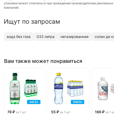
упаковки может отличаться при проведении производителем рекламных
компаний.
Ищут по запросам
вода без газа
033 литра
негазированная
солан де к
Вам также может понравиться
78 ₽
55 ₽
166 ₽
за 1 шт
за 1 шт
за 1 