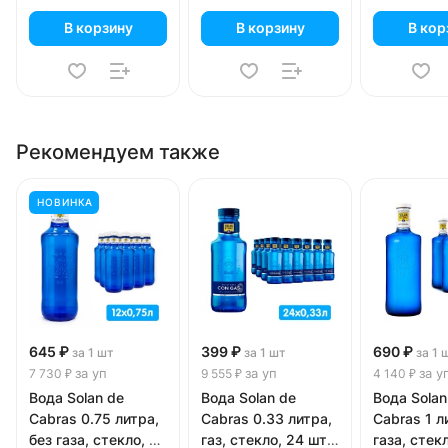
В корзину
В корзину
В кор
Рекомендуем также
НОВИНКА
645 ₽
399 ₽
690 ₽
за 1 шт
за 1 шт
за 1 
за уп
за уп
за у
7 730 ₽
9 555 ₽
4 140 ₽
Вода Solan de
Вода Solan de
Вода Solan
Cabras 0.75 литра,
Cabras 0.33 литра,
Cabras 1 л
без газа, стекло, 12
газ, стекло, 24 шт.
газа, стекл