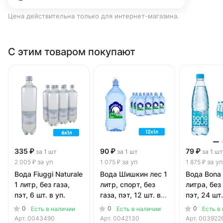
Цена действительна только для интернет-магазина.
С этим товаром покупают
335 ₽
90 ₽
79 ₽
за 1 шт
за 1 шт
за 1 шт
за уп
за уп
за уп
2 005 ₽
1 075 ₽
1 875 ₽
Вода Fiuggi Naturale
Вода Шишкин лес 1
Вода Bona
1 литр, без газа,
литр, спорт, без
литра, без 
пэт, 6 шт. в уп.
газа, пэт, 12 шт. в
пэт, 24 шт.
уп.
0
0
0
Есть в наличии
Есть в наличии
Есть в
Арт.
0043490
Арт.
0042130
Арт.
003922