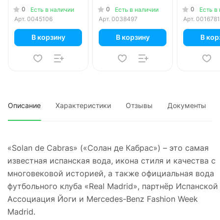
шт. в уп.
в уп.
в уп.
0
0
0
Есть в наличии
Есть в наличии
Есть в
Арт.
0045106
Арт.
0038497
Арт.
0016781
В корзину
В корзину
В кор
Описание
Характеристики
Отзывы
Документы
«Solan de Cabras» («Солан де Кабрас») – это самая
известная испанская вода, икона стиля и качества с
многовековой историей, а также официальная вода
футбольного клуба «Real Madrid», партнёр Испанской
Ассоциация Йоги и Mercedes-Benz Fashion Week
Madrid.