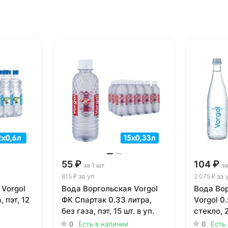
55 ₽
104 ₽
за 1 шт
за
за уп
за 
815 ₽
2 075 ₽
 Vorgol
Вода Воргольская Vorgol
Вода Во
, пэт, 12
ФК Спартак 0.33 литра,
Vorgol 0.
без газа, пэт, 15 шт. в уп.
стекло, 2
0
Есть в наличии
0
Есть