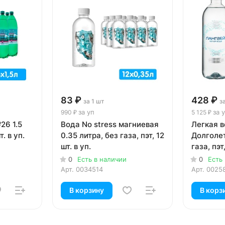
83 ₽
428 ₽
за 1 шт
з
за уп
за 
990 ₽
5 125 ₽
26 1.5
Вода No stress магниевая
Легкая в
т. в уп.
0.35 литра, без газа, пэт, 12
Долголет
шт. в уп.
газа, пэт,
0
Есть в наличии
0
Есть
Арт.
0034514
Арт.
0025
В корзину
В корз