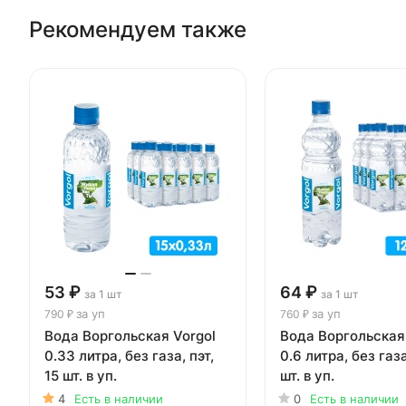
Рекомендуем также
53 ₽
64 ₽
за 1 шт
за 1 шт
за уп
за уп
790 ₽
760 ₽
Вода Воргольская Vorgol
Вода Воргольская
0.33 литра, без газа, пэт,
0.6 литра, без газа
15 шт. в уп.
шт. в уп.
4
Есть в наличии
0
Есть в наличии