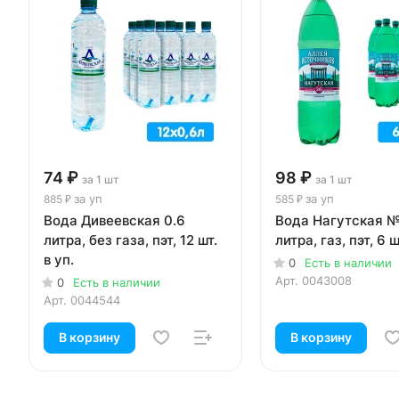
74 ₽
98 ₽
за 1 шт
за 1 шт
за уп
за уп
885 ₽
585 ₽
Вода Дивеевская 0.6
Вода Нагутская №
литра, без газа, пэт, 12 шт.
литра, газ, пэт, 6 ш
в уп.
0
Есть в наличии
Арт.
0043008
0
Есть в наличии
Арт.
0044544
В корзину
В корзину