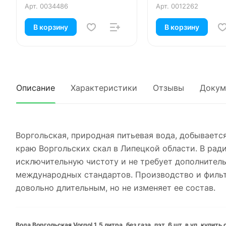
Арт.
0034486
Арт.
0012262
В корзину
В корзину
Описание
Характеристики
Отзывы
Докум
Воргольская, природная питьевая вода, добываетс
краю Воргольских скал в Липецкой области. В рад
исключительную чистоту и не требует дополнител
международных стандартов. Производство и фильт
довольно длительным, но не изменяет ее состав.
Вода Воргольская Vorgol 1.5 литра, без газа, пэт, 6 шт. в уп. купит