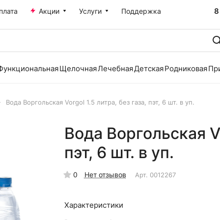
8
плата
Акции
Услуги
Поддержка
Функциональная
Щелочная
Лечебная
Детская
Родниковая
Пр
Вода Воргольская Vorgol 1.5 литра, без газа, пэт, 6 шт. в уп.
Вода Воргольская Vor
пэт, 6 шт. в уп.
0
Нет отзывов
Арт.
0012267
Характеристики