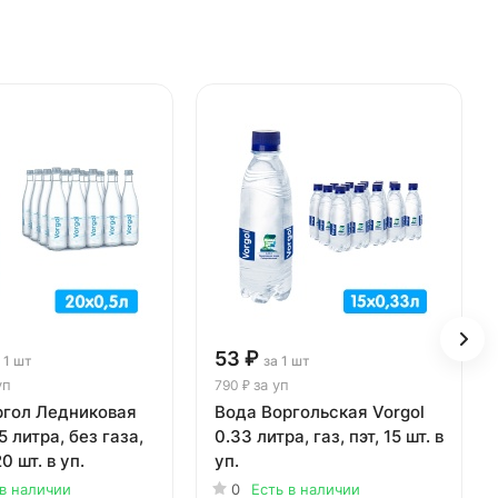
53 ₽
 1 шт
за 1 шт
уп
за уп
790 ₽
ргол Ледниковая
Вода Воргольская Vorgol
5 литра, без газа,
0.33 литра, газ, пэт, 15 шт. в
0 шт. в уп.
уп.
 в наличии
0
Есть в наличии