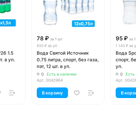
78 ₽
95 ₽
за 1 шт
за 
за уп
за 
930 ₽
1 140 ₽
26 1.5
Вода Святой Источник
Вода Spo
т. в уп.
0.75 литра, спорт, без газа,
спорт, бе
пэт, 12 шт. в уп.
уп.
0
Есть в наличии
0
Есть
Арт.
0042964
Арт.
0042
В корзину
В корз