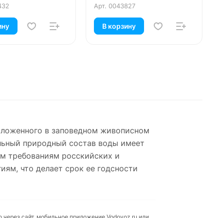
432
Арт.
0043827
ину
В корзину
положенного в заповедном живописном
альный природный состав воды имеет
им требованиям росскийских и
ям, что делает срок ее годсности
 через сайт, мобильное приложение Vodovoz.ru или