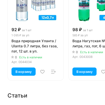
92 ₽
98 ₽
за 1 шт
за 1 шт
за уп
за уп
1 095 ₽
585 ₽
Вода природная Уланта /
Вода Нагутская №
Ulanta 0.7 литра, без газа,
литра, газ, пэт, 6 ш
пэт, 12 шт. в уп.
0
Есть в наличии
Арт.
0043008
0
Есть в наличии
Арт.
0044034
В корзину
В корзину
Статьи