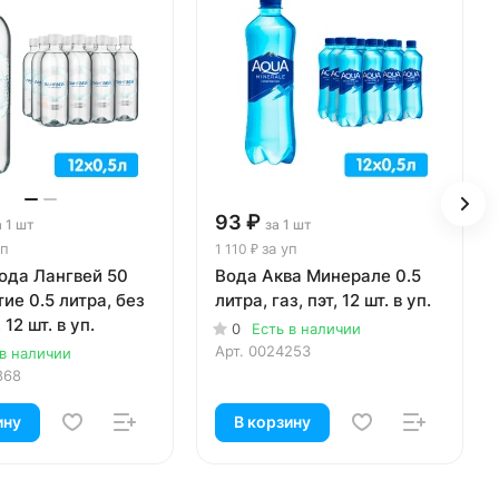
93 ₽
а 1 шт
за 1 шт
уп
за уп
1 110 ₽
ода Лангвей 50
Вода Аква Минерале 0.5
ие 0.5 литра, без
литра, газ, пэт, 12 шт. в уп.
 12 шт. в уп.
0
Есть в наличии
Арт.
0024253
 в наличии
868
ину
В корзину