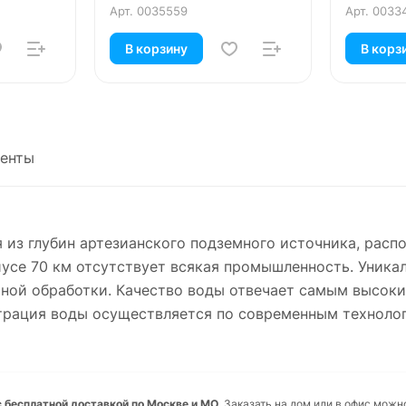
Арт.
0035559
Арт.
0033
В корзину
В корз
енты
я из глубин артезианского подземного источника, рас
иусе 70 км отсутствует всякая промышленность. Уник
ьной обработки. Качество воды отвечает самым высок
рация воды осуществляется по современным технологи
ь с бесплатной доставкой по Москве и МО.
Заказать на дом или в офис можно