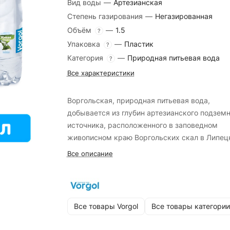
Вид воды
—
Артезианская
Степень газирования
—
Негазированная
Объём
—
1.5
?
Упаковка
—
Пластик
?
Категория
—
Природная питьевая вода
?
Все характеристики
Воргольская, природная питьевая вода,
добывается из глубин артезианского подземн
источника, расположенного в заповедном
живописном краю Воргольских скал в Липец
области.
Все описание
Все товары Vorgol
Все товары категории