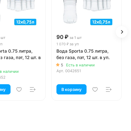
90 ₽
1 шт
за 1 шт
уп
за уп
1 070 ₽
rta 0.75 литра,
Вода Sporta 0.75 литра,
з газа, пэт, 12 шт. в
без газа, пэт, 12 шт. в уп.
5
Есть в наличии
Арт.
0042651
 в наличии
652
ину
В корзину