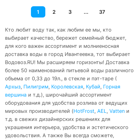
1
2
3
...
37
Кто любит воду так, как любим ее мы, кто
выбирает качество, бережет семейный бюджет,
для кого важен ассортимент и молниеносная
доставка воды в город Ивантеевка, тот выбирает
Водовоз.RU! Мы расширяем горизонты! Доставка
более 50 наименований питьевой воды различного
объема от 0,33 до 19л., в стекле и пэт-таре (
Архыз
,
Пилигрим
,
Королевская
,
Кубай
,
Горная
вершина
и т.д.), широчайший ассортимент
оборудования для удобства розлива от ведущих
мировых производителей (
HotFrost
,
AEL
,
Vatten
и
т.д. в свежих дизайнерских решениях для
украшения интерьера, удобства и эстетического
удовольствия. А также Вы всегда сможете,