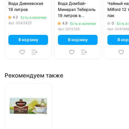
Вода Дивеевская
Вода Домбай-
Чайный на
19 литров
Минерал Теберэль
Milford 12
19 литров в
пак
4.2
Есть в наличии
одноразовой таре
Арт.
0043423
4.9
0
Есть в наличии
Есть в
Арт.
0012193
Арт.
004164
В корзину
В корзину
В кор
Рекомендуем также