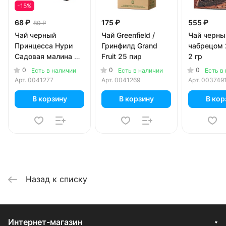
-15%
68 ₽
175 ₽
555 ₽
80 ₽
Чай черный
Чай Greenfield /
Чай черный
Принцесса Нури
Гринфилд Grand
чабрецом 
Садовая малина 25
Fruit 25 пир
2 гр
пак
0
0
0
Есть в наличии
Есть в наличии
Есть в
Арт.
0041277
Арт.
0041269
Арт.
003749
В корзину
В корзину
В кор
Назад к списку
Интернет-магазин