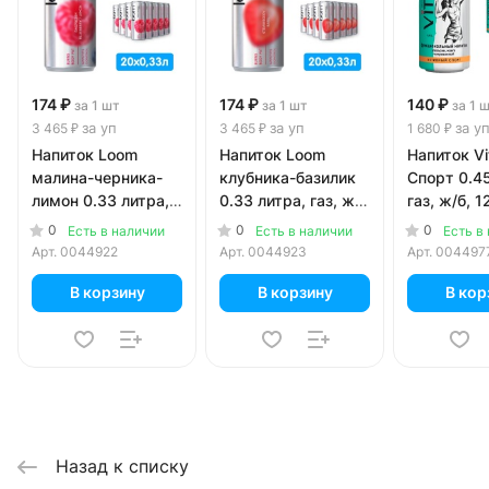
174 ₽
174 ₽
140 ₽
за 1 шт
за 1 шт
за 1 
за уп
за уп
за у
3 465 ₽
3 465 ₽
1 680 ₽
Напиток Loom
Напиток Loom
Напиток Vi
малина-черника-
клубника-базилик
Спорт 0.45
лимон 0.33 литра,
0.33 литра, газ, ж/
газ, ж/б, 1
газ, ж/б, 20 шт. в
б, 20 шт. в уп.
уп.
0
0
0
Есть в наличии
Есть в наличии
Есть в
уп.
Арт.
0044922
Арт.
0044923
Арт.
004497
В корзину
В корзину
В кор
Назад к списку