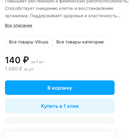
Повышает умственную и физическую работоспособность;
Способствует очищению клеток и восстановлению
организма; Поддерживает здоровье и эластичность
сосудов; Защищает от стресса и окислительного
Все описание
повреждения; Работает мягко — без кофеина и
искусственных стимуляторов
Все товары Vitruss
Все товары категории
140 ₽
за 1 шт
1 680 ₽
за уп
В корзину
Купить в 1 клик