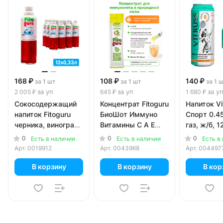
168 ₽
108 ₽
140 ₽
за 1 шт
за 1 шт
за 1 
за уп
за уп
за у
2 005 ₽
645 ₽
1 680 ₽
Сокосодержащий
Концентрат Fitoguru
Напиток Vi
напиток Fitoguru
БиоШот Иммуно
Спорт 0.45
черника, виноград,
Витамины С А Е
газ, ж/б, 1
бархатцы 0.33
жидкий для
уп.
0
0
0
Есть в наличии
Есть в наличии
Есть в
литра, стекло, 12
приготовления
Арт.
0019912
Арт.
0043968
Арт.
004497
шт. в уп.
напитка, 6 шт. в уп.
В корзину
В корзину
В кор