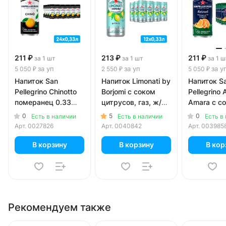
211 ₽
213 ₽
211 ₽
за 1 шт
за 1 шт
за 1 ш
за уп
за уп
за у
5 050 ₽
2 550 ₽
5 050 ₽
Напиток San
Напиток Limonati by
Напиток S
Pellegrino Chinotto
Borjomi с соком
Pellegrino 
померанец 0.33
цитрусов, газ, ж/б,
Amara с с
литра, газ, ж/б, 24
0.33 литра, 12 шт. в
горького 
0
5
0
Есть в наличии
Есть в наличии
Есть в
шт. в уп.
уп.
0.33 литра,
Арт.
0027826
Арт.
0040842
Арт.
003985
б, 24 шт. в
В корзину
В корзину
В кор
Рекомендуем также