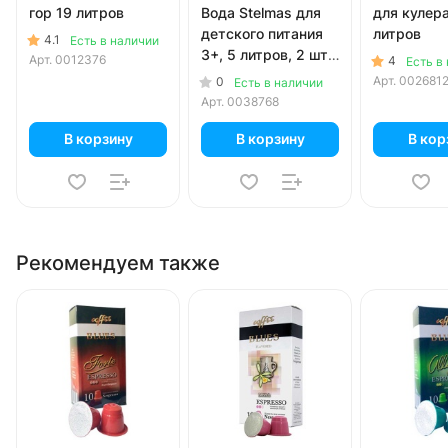
гор 19 литров
Вода Stelmas для
для кулера
детского питания
литров
4.1
Есть в наличии
3+, 5 литров, 2 шт.
Арт.
0012376
4
Есть в
в уп.
Арт.
002681
0
Есть в наличии
Арт.
0038768
В корзину
В корзину
В кор
Рекомендуем также