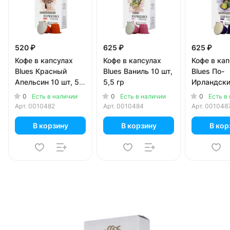
520 ₽
625 ₽
625 ₽
Кофе в капсулах
Кофе в капсулах
Кофе в ка
Blues Красный
Blues Ваниль 10 шт,
Blues По-
Апельсин 10 шт, 5,5
5,5 гр
Ирландски
гр
5,5 гр
0
0
0
Есть в наличии
Есть в наличии
Есть в
Арт.
0010482
Арт.
0010484
Арт.
001048
В корзину
В корзину
В кор