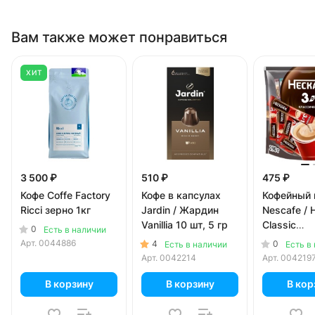
Вам также может понравиться
ХИТ
3 500 ₽
510 ₽
475 ₽
Кофе Coffe Factory
Кофе в капсулах
Кофейный 
Ricci зерно 1кг
Jardin / Жардин
Nescafe /
Vanillia 10 шт, 5 гр
Classic
0
Есть в наличии
растворим
Арт.
0044886
4
0
Есть в наличии
Есть в
20 пак x 1
Арт.
0042214
Арт.
004219
В корзину
В корзину
В кор