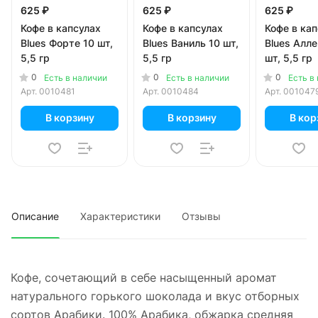
625 ₽
625 ₽
625 ₽
Кофе в капсулах
Кофе в капсулах
Кофе в ка
Blues Форте 10 шт,
Blues Ваниль 10 шт,
Blues Алле
5,5 гр
5,5 гр
шт, 5,5 гр
0
0
0
Есть в наличии
Есть в наличии
Есть в
Арт.
0010481
Арт.
0010484
Арт.
001047
В корзину
В корзину
В кор
Описание
Характеристики
Отзывы
Кофе, сочетающий в себе насыщенный аромат
натурального горького шоколада и вкус отборных
сортов Арабики. 100% Арабика, обжарка средняя